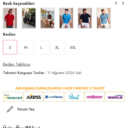
Renk Seçenekleri
Beden
S
M
L
XL
XXL
Beden Tablosu
Tahmini Kargoya Teslim
:
11 Ağustos 2026 Salı
Yorum Yaz