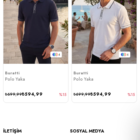
4
4
Buratti
Buratti
Polo Yaka
Polo Yaka
₺594,99
₺594,99
₺699,99
₺699,99
%15
%15
İLETİŞİM
SOSYAL MEDYA