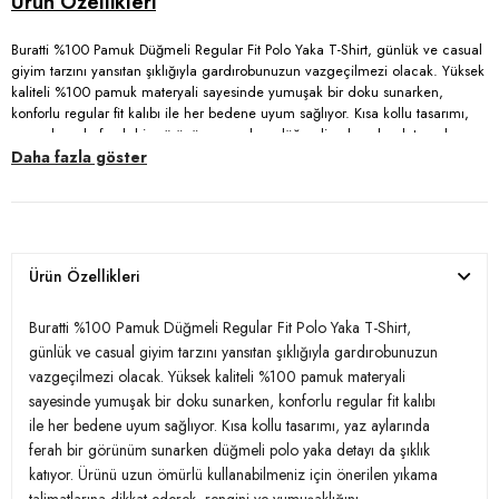
Buratti %100 Pamuk Düğmeli Regular Fit Polo Yaka T-Shirt, günlük ve casual
giyim tarzını yansıtan şıklığıyla gardırobunuzun vazgeçilmezi olacak. Yüksek
kaliteli %100 pamuk materyali sayesinde yumuşak bir doku sunarken,
konforlu regular fit kalıbı ile her bedene uyum sağlıyor. Kısa kollu tasarımı,
yaz aylarında ferah bir görünüm sunarken düğmeli polo yaka detayı da
şıklık katıyor. Ürünü uzun ömürlü kullanabilmeniz için önerilen yıkama
Daha fazla göster
talimatlarına dikkat ederek, rengini ve yumuşaklığını koruyabilirsiniz. Rahat
ve şık bir görünüm arayanlar için ideal bir tercih olan bu t-shirt, hem günlük
kombinlerinizi tamamlayacak hem de sıradan günlerinize stil katacak.
Ürün Özellikleri
Model:
Polo
Giyim Tarzı:
Günlük/Casual
Buratti %100 Pamuk Düğmeli Regular Fit Polo Yaka T-Shirt,
günlük ve casual giyim tarzını yansıtan şıklığıyla gardırobunuzun
Materyal:
% 100 Pamuk
vazgeçilmezi olacak. Yüksek kaliteli %100 pamuk materyali
sayesinde yumuşak bir doku sunarken, konforlu regular fit kalıbı
Yaka Tipi:
Düğmeli Polo Yaka
ile her bedene uyum sağlıyor. Kısa kollu tasarımı, yaz aylarında
ferah bir görünüm sunarken düğmeli polo yaka detayı da şıklık
Kol Tipi:
Kısa Kol
katıyor. Ürünü uzun ömürlü kullanabilmeniz için önerilen yıkama
Kumaş Tipi:
Belirtilmemiş