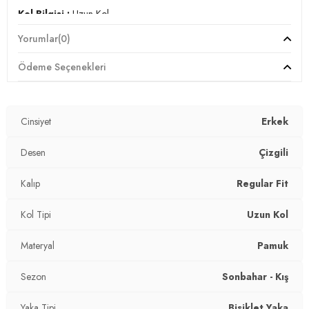
Kol Bilgisi :
Uzun Kol
Yorumlar
(0)
Kalıp Bilgisi :&
Regular Fit
Ödeme Seçenekleri
Manken Ölçüsü :
Kilo : 79 kg / Boy : 1.86 cm / Göğüs : 95
cm / Bel : 75 cm / Basen : 95 cm / Beden : M
YERLİ ÜRETİM
Cinsiyet
Erkek
3DK15905503.07
Desen
Çizgili
Kalıp
Regular Fit
Kol Tipi
Uzun Kol
Materyal
Pamuk
Sezon
Sonbahar - Kış
Yaka Tipi
Bisiklet Yaka