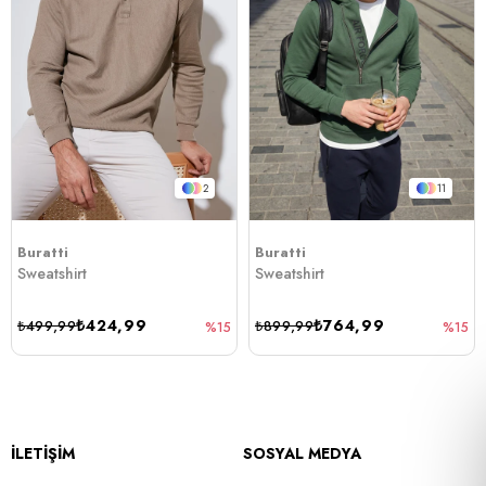
2
11
Buratti
Buratti
Sweatshirt
Sweatshirt
₺424,99
₺764,99
₺499,99
₺899,99
%15
%15
İLETİŞİM
SOSYAL MEDYA