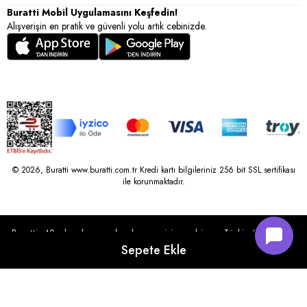
Buratti Mobil Uygulamasını Keşfedin!
Alışverişin en pratik ve güvenli yolu artık cebinizde.
© 2026, Buratti www.buratti.com.tr Kredi kartı bilgileriniz 256 bit SSL sertifikası
ile korunmaktadır.
Buratti, 40 yılı aşkın perakende geçmişine sahip ve Türkiye’nin çeşitli
illerinde 22 şubesi bulunan Çetin Family Mağazacılık tarafından
kurulmuştur.