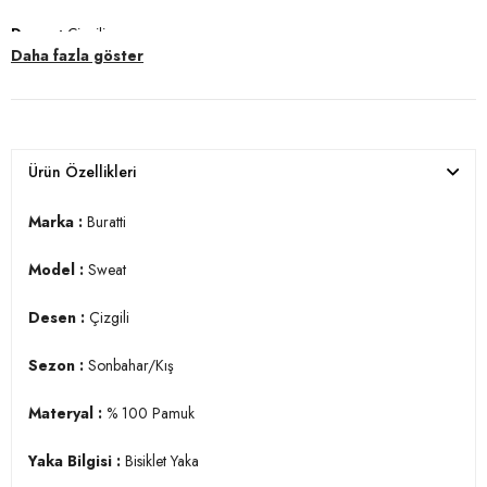
Desen :
Çizgili
Daha fazla göster
Sezon :
Sonbahar/Kış
Materyal :
% 100 Pamuk
Yaka Bilgisi :
Bisiklet Yaka
Ürün Özellikleri
Kol Bilgisi :
Uzun Kol
Marka :
Buratti
Kalıp Bilgisi :&
Regular Fit
Model :
Sweat
Manken Ölçüsü :
Kilo : 79 kg / Boy : 1.86 cm / Göğüs : 95 cm / Bel :
75 cm / Basen : 95 cm / Beden : M
Desen :
Çizgili
YERLİ ÜRETİM
3DK15905503.07
Sezon :
Sonbahar/Kış
Materyal :
% 100 Pamuk
Yaka Bilgisi :
Bisiklet Yaka