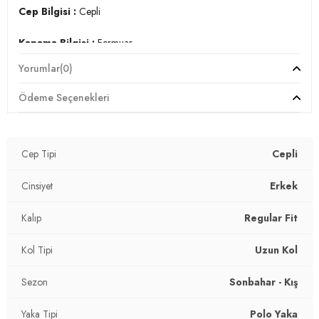
Cep Bilgisi :
Cepli
Kapama Bilgisi :
Fermuar
Yorumlar
(0)
Kol Bilgisi :
Uzun Kol
Ödeme Seçenekleri
Kalıp Bilgisi :
Regular Fit
Manken Ölçüsü :
Kilo : 82 kg / Boy : 1.84 cm / Göğüs : 98
cm / Bel : 78 cm / Basen : 95 cm / Beden : L
Cep Tipi
Cepli
YERLİ ÜRETİM
Cinsiyet
Erkek
3DK15715896.61
Kalıp
Regular Fit
Kol Tipi
Uzun Kol
Sezon
Sonbahar - Kış
Yaka Tipi
Polo Yaka