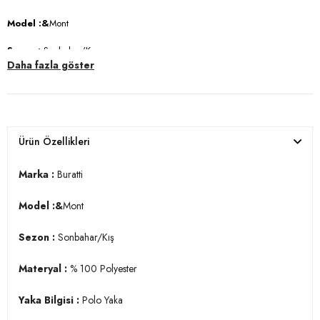
Model :&
Mont
Sezon :
Sonbahar/Kış
Daha fazla göster
Materyal :
% 100 Polyester
Yaka Bilgisi :
Polo Yaka
Cep Bilgisi :
Cepli
Ürün Özellikleri
Kapama Bilgisi :
Fermuar
Marka :
Buratti
Kol Bilgisi :
Uzun Kol
Model :&
Mont
Kalıp Bilgisi :
Regular Fit
Sezon :
Sonbahar/Kış
Manken Ölçüsü :
Kilo : 82 kg / Boy : 1.84 cm / Göğüs : 98 cm / Bel :
78 cm / Basen : 95 cm / Beden : L
Materyal :
% 100 Polyester
YERLİ ÜRETİM
3DK15715896.61
Yaka Bilgisi :
Polo Yaka