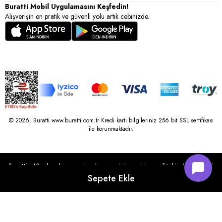
Buratti Mobil Uygulamasını Keşfedin!
Alışverişin en pratik ve güvenli yolu artık cebinizde.
© 2026, Buratti www.buratti.com.tr Kredi kartı bilgileriniz 256 bit SSL sertifikası
ile korunmaktadır.
Buratti, 40 yılı aşkın perakende geçmişine sahip ve Türkiye’nin çeşitli
illerinde 22 şubesi bulunan Çetin Family Mağazacılık tarafından
kurulmuştur.