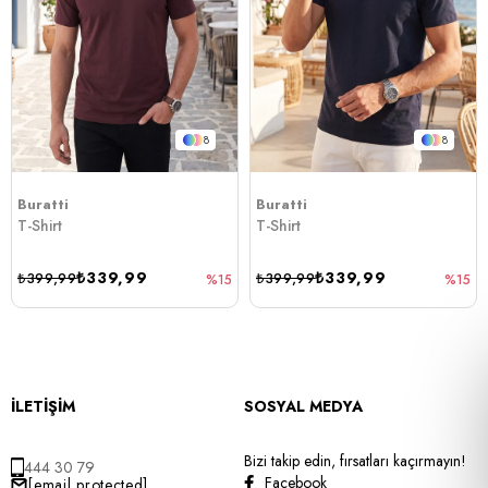
8
8
Buratti
Buratti
T-Shirt
T-Shirt
₺339,99
₺339,99
₺399,99
₺399,99
%15
%15
İLETİŞİM
SOSYAL MEDYA
Bizi takip edin, fırsatları kaçırmayın!
444 30 79
Facebook
[email protected]