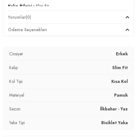
Kalıp Bilgisi :
Slim Fit
Yorumlar
(0)
Manken Ölçüsü :
Kilo : 80 kg / Boy : 1.88 cm / Göğüs : 98
cm / Bel : 85 cm / Basen : 99 cm / Beden : XL
Ödeme Seçenekleri
Üretim Yeri :
Türkiye
3DY1646B3920.07
Cinsiyet
Erkek
Kalıp
Slim Fit
Kol Tipi
Kısa Kol
Materyal
Pamuk
Sezon
İlkbahar - Yaz
Yaka Tipi
Bisiklet Yaka