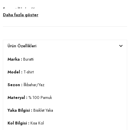
Sezon :
İlkbahar/Yaz
Daha fazla göster
Materyal :
% 100 Pamuk
Yaka Bilgisi :
Bisiklet Yaka
Kol Bilgisi :
Kısa Kol
Ürün Özellikleri
Kalıp Bilgisi :
Slim Fit
Marka :
Buratti
Manken Ölçüsü :
Kilo : 80 kg / Boy : 1.88 cm / Göğüs : 98 cm / Bel :
85 cm / Basen : 99 cm / Beden : XL
Model :
T-shirt
Üretim Yeri :
Türkiye
Sezon :
İlkbahar/Yaz
3DY1646B3920.07
Materyal :
% 100 Pamuk
Yaka Bilgisi :
Bisiklet Yaka
Kol Bilgisi :
Kısa Kol