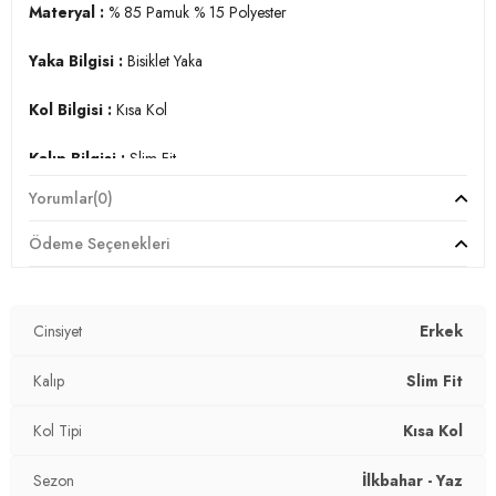
Materyal :
% 85 Pamuk % 15 Polyester
Yaka Bilgisi :
Bisiklet Yaka
Kol Bilgisi :
Kısa Kol
Kalıp Bilgisi :
Slim Fit
Yorumlar
(0)
Manken Ölçüsü :
Kilo : 78 kg / Boy : 1.86 cm / Göğüs : 96
cm / Bel : 82 cm / Basen : 92 cm / Beden : L
Ödeme Seçenekleri
Üretim Yeri :
Türkiye
3DY15902351.42
Cinsiyet
Erkek
Kalıp
Slim Fit
Kol Tipi
Kısa Kol
Sezon
İlkbahar - Yaz