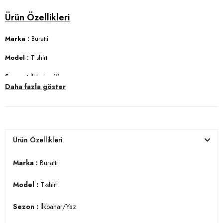
Marka :
Buratti
Model :
T-shirt
Sezon :
İlkbahar/Yaz
Daha fazla göster
Materyal :
% 85 Pamuk % 15 Polyester
Yaka Bilgisi :
Bisiklet Yaka
Kol Bilgisi :
Kısa Kol
Ürün Özellikleri
Kalıp Bilgisi :
Slim Fit
Marka :
Buratti
Manken Ölçüsü :
Kilo : 78 kg / Boy : 1.86 cm / Göğüs : 96 cm / Bel :
82 cm / Basen : 92 cm / Beden : L
Model :
T-shirt
Üretim Yeri :
Türkiye
Sezon :
İlkbahar/Yaz
3DY15902351.42