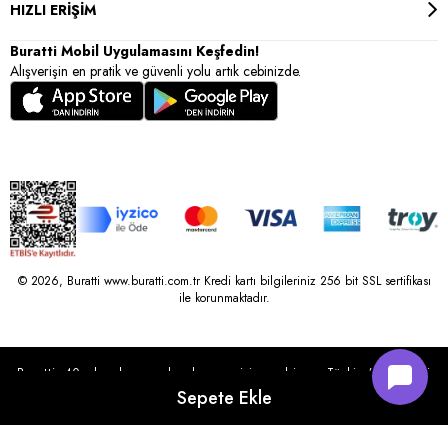
HIZLI ERİŞİM
Buratti Mobil Uygulamasını Keşfedin!
Alışverişin en pratik ve güvenli yolu artık cebinizde.
© 2026, Buratti www.buratti.com.tr Kredi kartı bilgileriniz 256 bit SSL sertifikası
ile korunmaktadır.
Buratti, 40 yılı aşkın perakende geçmişine sahip ve Türkiye’nin çeşitli
illerinde 22 şubesi bulunan Çetin Family Mağazacılık tarafından
kurulmuştur.