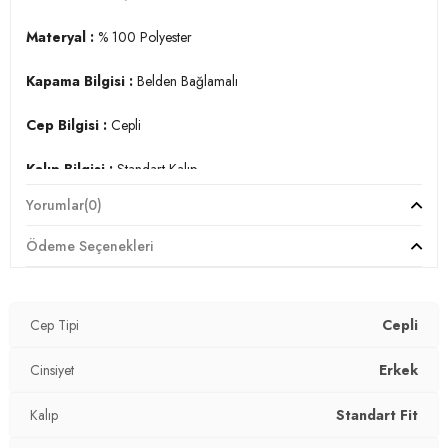
Materyal :
% 100 Polyester
Kapama Bilgisi :
Belden Bağlamalı
Cep Bilgisi :
Cepli
Kalıp Bilgisi :
Standart Kalıp
Yorumlar
(0)
Manken Ölçüsü :
Kilo : 79 kg / Boy : 1.89 cm / Göğüs : 103
cm / Bel : 80 cm / Basen : 102 cm / Beden : XL
Ödeme Seçenekleri
Üretim Yeri :
Türkiye
3DY13800907.291
Cep Tipi
Cepli
Cinsiyet
Erkek
Kalıp
Standart Fit