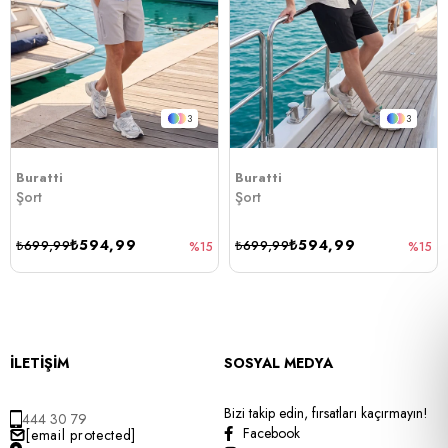
3
3
Buratti
Buratti
Şort
Şort
₺594,99
₺594,99
₺699,99
₺699,99
%15
%15
İLETİŞİM
SOSYAL MEDYA
Bizi takip edin, fırsatları kaçırmayın!
444 30 79
Facebook
[email protected]