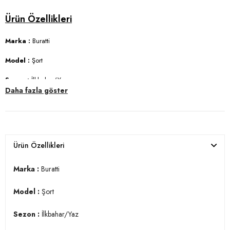
Marka :
Buratti
Model :
Şort
Sezon :
İlkbahar/Yaz
Daha fazla göster
Materyal :
% 85 Pamuk % 15 Polyester
Kapama Bilgisi :
Belden Bağlamalı
Cep Bilgisi :
Cepli
Ürün Özellikleri
Kalıp :
Regular Fit, Normal Bel
Marka :
Buratti
Manken Ölçüsü :
Boy : 1.88 cm / Göğüs : 95 cm / Bel : 76 cm / Basen
: 95 cm / Beden : XL
Model :
Şort
Üretim Yeri :
Türkiye
Sezon :
İlkbahar/Yaz
3DY15908041.4962