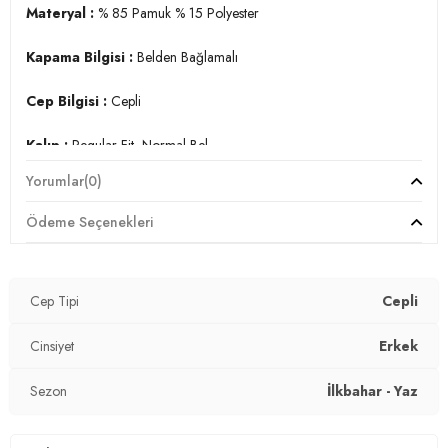
Materyal :
% 85 Pamuk % 15 Polyester
Kapama Bilgisi :
Belden Bağlamalı
Cep Bilgisi :
Cepli
Kalıp :
Regular Fit, Normal Bel
Yorumlar
(0)
Manken Ölçüsü :
Boy : 1.88 cm / Göğüs : 95 cm / Bel : 76
cm / Basen : 95 cm / Beden : XL
Ödeme Seçenekleri
Üretim Yeri :
Türkiye
3DY15908041.4962
Cep Tipi
Cepli
Cinsiyet
Erkek
Sezon
İlkbahar - Yaz