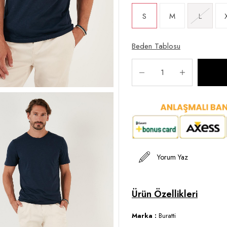
S
M
L
Beden Tablosu
Yorum Yaz
Marka :
Buratti