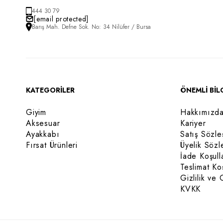
444 30 79
[email protected]
Barış Mah. Defne Sok. No: 34 Nilüfer / Bursa
KATEGORİLER
ÖNEMLİ BİL
Giyim
Hakkımızd
Aksesuar
Kariyer
Ayakkabı
Satış Sözle
Fırsat Ürünleri
Üyelik Sözl
İade Koşull
Teslimat Koş
Gizlilik ve 
KVKK