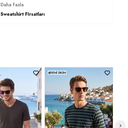
Daha Fazla
Sweatshirt FIrsatları
YENI ÜRÜN
YEN