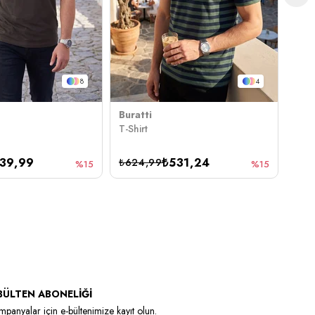
8
4
Buratti
Bura
T-Shirt
T-Sh
39,99
₺531,24
₺624,99
₺62
%15
%15
BÜLTEN ABONELİĞİ
panyalar için e-bültenimize kayıt olun.