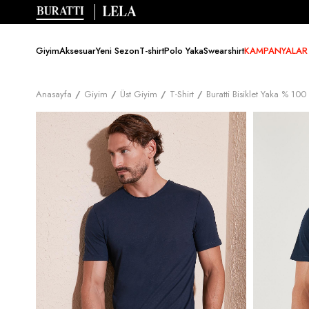
Giyim
Aksesuar
Yeni Sezon
T-shirt
Polo Yaka
Swearshirt
KAMPANYALAR
Anasayfa
Giyim
Üst Giyim
T-Shirt
Buratti Bisiklet Yaka % 1