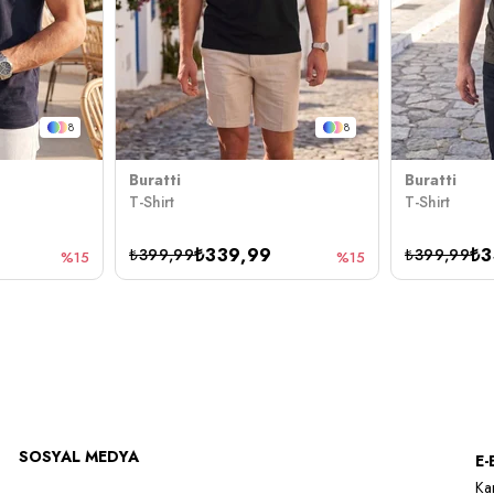
8
8
Buratti
Buratti
T-Shirt
T-Shirt
₺339,99
₺3
₺399,99
₺399,99
%15
%15
SOSYAL MEDYA
E-
Kam