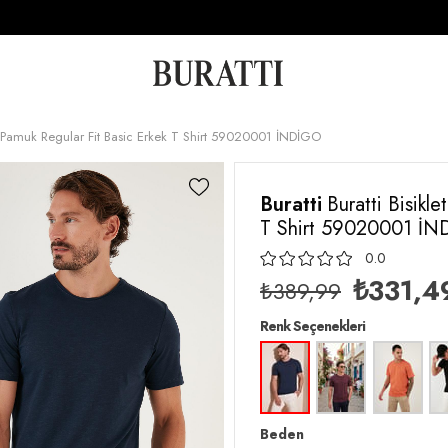
00 Pamuk Regular Fit Basic Erkek T Shirt 59020001 İNDİGO
Buratti
Buratti Bisikl
T Shirt 59020001 İ
0.0
₺331,4
₺389,99
Renk Seçenekleri
Beden