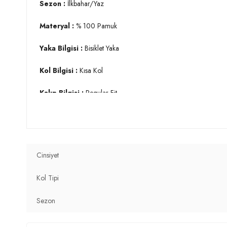
Sezon :
İlkbahar/Yaz
Materyal :
% 100 Pamuk
Yaka Bilgisi :
Bisiklet Yaka
Kol Bilgisi :
Kısa Kol
Kalıp Bilgisi :
Regular Fit
Manken Ölçüsü :
Kilo : 79 kg / Boy : 1.89 cm / Göğüs : 103
Üretim Yeri :
Türkiye
3DY159020001.150
Cinsiyet
Kol Tipi
Sezon