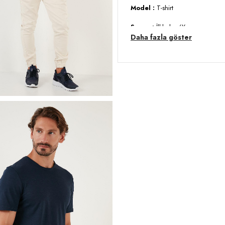
Model :
T-shirt
Sezon :
İlkbahar/Yaz
Daha fazla göster
Materyal :
% 100 Pamuk
Yaka Bilgisi :
Bisiklet Yaka
Kol Bilgisi :
Kısa Kol
Kalıp Bilgisi :
Regular Fit
Manken Ölçüsü :
Kilo : 79 kg 
cm / Beden : L
Üretim Yeri :
Türkiye
3DY159020001.150