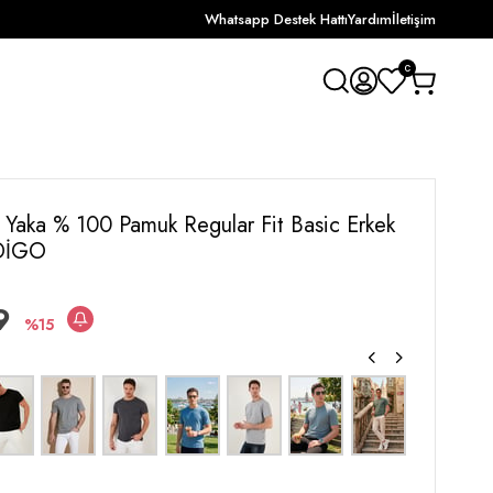
Whatsapp Destek Hattı
Yardım
İletişim
0
et Yaka % 100 Pamuk Regular Fit Basic Erkek
NDİGO
9
15