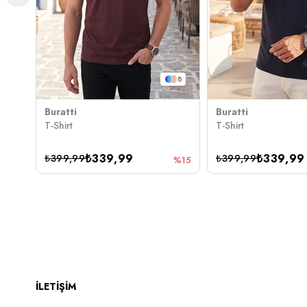
8
Buratti
Buratti
T-Shirt
T-Shirt
₺339,99
₺339,99
₺399,99
₺399,99
%15
İLETİŞİM