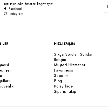
Bizi takip edin, fırsatları kaçırmayın!
Facebook
Instagram
GİLER
HIZLI ERİŞİM
a
Sıkça Sorulan Sorular
İletişim
şmesi
Müşteri Hizmetleri
eşmesi
Favorilerim
arı
Sepetim
ulları
Blog
Güvenlik
Kolay İade
Sipariş Takip