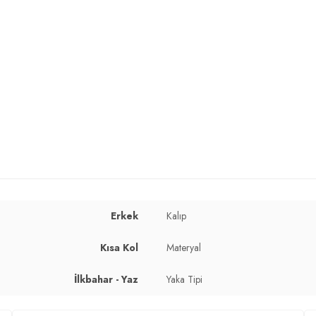
 cm / Bel : 80 cm / Basen : 102 cm / Beden : L
Erkek
Kalıp
Kısa Kol
Materyal
İlkbahar - Yaz
Yaka Tipi