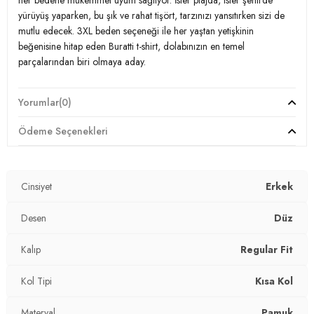
her bedene mükemmel uyum sağlıyor. İster plajda, ister şehirde
Kumaş Tipi:
Belirtilmemiş
yürüyüş yaparken, bu şık ve rahat tişört, tarzınızı yansıtırken sizi de
mutlu edecek. 3XL beden seçeneği ile her yaştan yetişkinin
Boy:
Standart
beğenisine hitap eden Buratti t-shirt, dolabınızın en temel
parçalarından biri olmaya aday.
Kalıp Bilgisi:
Regular Fit
Manken Bedeni:
Boy : 178 cm / Göğüs : 116 cm / Bel : 110 cm / Basen
Yorumlar
(0)
: 115 cm / Beden : 3XL
Model:
T Shirt
Yaş Grubu:
Yetişkin
Ödeme Seçenekleri
Desen:
Desensiz
Menşei:
Türkiye
Mevsim:
İlkbahar/Yaz
3DY15902653B.12
Cinsiyet
Erkek
Materyal:
% 100 Pamuk
Desen
Düz
Kol Tipi:
Kısa Kol
Kalıp
Regular Fit
Kumaş Tipi:
Belirtilmemiş
Kol Tipi
Kısa Kol
Boy:
Standart
Materyal
Pamuk