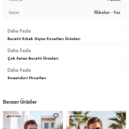
Kalıp Bilgisi:
Regular Fit
Sezon
İlkbahar - Yaz
Manken Bedeni:
Boy : 178 cm / Göğüs : 116 cm / Bel : 110
cm / Basen : 115 cm / Beden : 3XL
Daha Fazla
Yaş Grubu:
Yetişkin
Buratti Erkek Giyim Fırsatları Ürünleri
Menşei:
Türkiye
Daha Fazla
3DY15902653B.12
Çok Satan Buratti Ürünleri
Daha Fazla
Sweatshirt FIrsatları
Benzer Ürünler
YENI ÜRÜN
YENI ÜRÜN