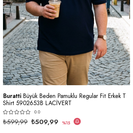
Buratti
Büyük Beden Pamuklu Regular Fit Erkek T
Shirt 5902653B LACİVERT
0.0
₺599,99
₺509,99
15