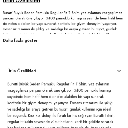
Buratti Büyük Beden Pamuklu Regular Fit T Shirt, yaz aylarının vazgeçilmez
parçası olarak öne çıkıyor. %100 pamuklu kumaşı sayesinde hem hafif hem
de nefes alabilen bir yapı sunarak konforlu bir giyim deneyimi yaşatıyor.
Desensiz tasarımı ile şıklığı ve sadeliği bir araya getiren bu tişört, günlük
kullanım için ideal bir seçenek. Kısa kol detayı ile ferah bir his sağlayan
Buratti t-shirt, regular fit kalıbı sayesinde vücut hatlarını zarif bir şekilde
Daha fazla göster
sararak her bedene mükemmel uyum sağlıyor. İster plajda, ister şehirde
yürüyüş yaparken, bu şık ve rahat tişört, tarzınızı yansıtırken sizi de mutlu
edecek. 3XL beden seçeneği ile her yaştan yetişkinin beğenisine hitap eden
Buratti t-shirt, dolabınızın en temel parçalarından biri olmaya aday.
Ürün Özellikleri
Model:
T Shirt
Buratti Büyük Beden Pamuklu Regular Fit T Shirt, yaz aylarının
Desen:
Desensiz
vazgeçilmez parçası olarak öne çıkıyor. %100 pamuklu kumaşı
sayesinde hem hafif hem de nefes alabilen bir yapı sunarak
Mevsim:
İlkbahar/Yaz
konforlu bir giyim deneyimi yaşatıyor. Desensiz tasarımı ile şıklığı
ve sadeliği bir araya getiren bu tişört, günlük kullanım için ideal
Materyal:
% 100 Pamuk
bir seçenek. Kısa kol detayı ile ferah bir his sağlayan Buratti t-shirt,
Kol Tipi:
Kısa Kol
regular fit kalıbı sayesinde vücut hatlarını zarif bir şekilde sararak