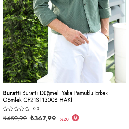
Buratti
Buratti Düğmeli Yaka Pamuklu Erkek
Gömlek CF21S113008 HAKİ
0.0
₺459,99
₺367,99
20