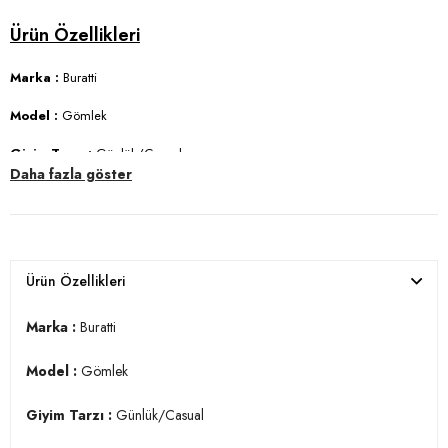
Marka :
Buratti
Model :
Gömlek
Giyim Tarzı :
Günlük/Casual
Daha fazla göster
Materyal :
% 30 Pamuk % 66 Polyester % 4 Elastan
Yaka Bilgisi :
Düğmeli Yaka
Kol Bilgisi :
Uzun Kol, Katlanabilir
Ürün Özellikleri
Kalıp Bilgisi :
Standart Fit
Marka :
Buratti
Manken Ölçüsü :
Kilo : 84 kg / Boy : 1.88 cm / Göğüs : 100 cm / Bel :
81 cm / Basen : 98 cm / Beden : M
Model :
Gömlek
YERLİ ÜRETİM
Giyim Tarzı :
Günlük/Casual
3DY1CF21S113008.65