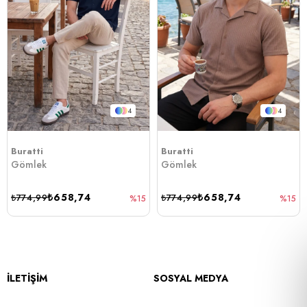
4
4
Buratti
Buratti
Gömlek
Gömlek
₺658,74
₺658,74
₺774,99
₺774,99
%15
%15
İLETİŞİM
SOSYAL MEDYA