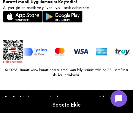
Buratti Mobil Uygulamasını Keşfedin!
Alışverişin en pratik ve güvenli yolu artık cebinizde.
© 2026, Buratti www.buratti.com.tr Kredi kartı bilgileriniz 256 bit SSL sertifikası
ile korunmaktadır.
Buratti, 40 yılı aşkın perakende geçmişine sahip ve Türkiye’nin çeşitli
illerinde 22 şubesi bulunan Çetin Family Mağazacılık tarafından
kurulmuştur.