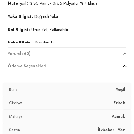
Materyal :
% 30 Pamuk % 66 Polyester % 4 Elastan
Yaka Bilgisi :
Düğmeli Yaka
Kol Bilgisi :
Uzun Kol, Katlanabilir
Kalıp Bilgisi :
Standart Fit
Yorumlar
(0)
Manken Ölçüsü :
Kilo : 84 kg / Boy : 1.88 cm / Göğüs : 100
cm / Bel : 81 cm / Basen : 98 cm / Beden : M
Ödeme Seçenekleri
YERLİ ÜRETİM
3DY1CF21S113008.65
Renk
Yeşil
Cinsiyet
Erkek
Materyal
Pamuk
Sezon
İlkbahar - Yaz