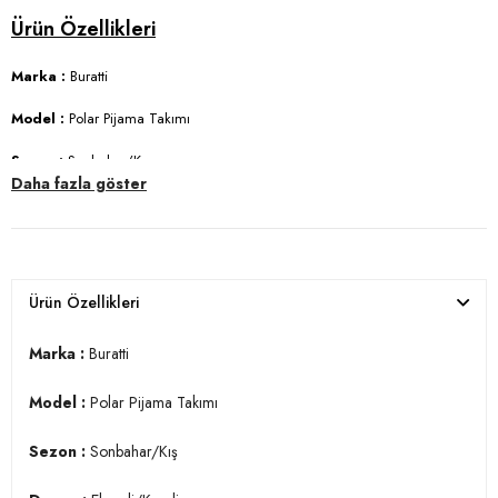
Marka :
Buratti
Model :
Polar Pijama Takımı
Sezon :
Sonbahar/Kış
Daha fazla göster
Desen :
Ekoseli/Kareli
Materyal :
% 100 Polyester
Yaka Bilgisi :
Düğmeli, Bisiklet Yaka
Ürün Özellikleri
Kol Bilgisi :
Uzun Kol
Marka :
Buratti
Cep Bilgisi :
Cepli
Model :
Polar Pijama Takımı
Kalıp Bilgisi :
Regular Fit
Sezon :
Sonbahar/Kış
Detay :
-Beli lastikli