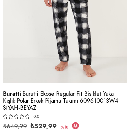
Buratti
Buratti Ekose Regular Fit Bisiklet Yaka
Kışlık Polar Erkek Pijama Takımı 609610013W4
SİYAH-BEYAZ
0.0
₺649,99
₺529,99
18