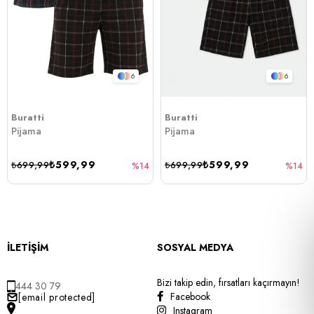
6
6
Buratti
Buratti
Pijama
Pijama
₺599,99
₺599,99
₺699,99
₺699,99
%14
%14
İLETİŞİM
SOSYAL MEDYA
Bizi takip edin, fırsatları kaçırmayın!
444 30 79
Facebook
[email protected]
Instagram