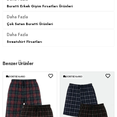
3DK1609610013W4.389
Buratti Erkek Giyim Fırsatları Ürünleri
Daha Fazla
Çok Satan Buratti Ürünleri
Daha Fazla
Sweatshirt FIrsatları
Benzer Ürünler
ÜCRETSIZ KARGO
ÜCRETSIZ KARGO