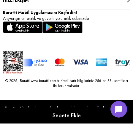
HIZLI ERİŞİM
Buratti Mobil Uygulamasını Keşfedin!
Alışverişin en pratik ve güvenli yolu artık cebinizde.
© 2026, Buratti www.buratti.com.tr Kredi kartı bilgileriniz 256 bit SSL sertifikası
ile korunmaktadır.
Buratti, 40 yılı aşkın perakende geçmişine sahip ve Türkiye’nin çeşitli
illerinde 22 şubesi bulunan Çetin Family Mağazacılık tarafından
kurulmuştur.