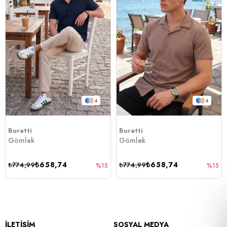
4
4
Buratti
Buratti
Gömlek
Gömlek
₺658,74
₺658,74
₺774,99
₺774,99
%15
%15
İLETİŞİM
SOSYAL MEDYA