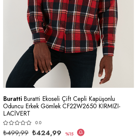
Buratti
Buratti Ekoseli Çift Cepli Kapüşonlu
Oduncu Erkek Gömlek CF22W2650 KIRMIZI-
LACİVERT
0.0
₺499,99
₺424,99
15