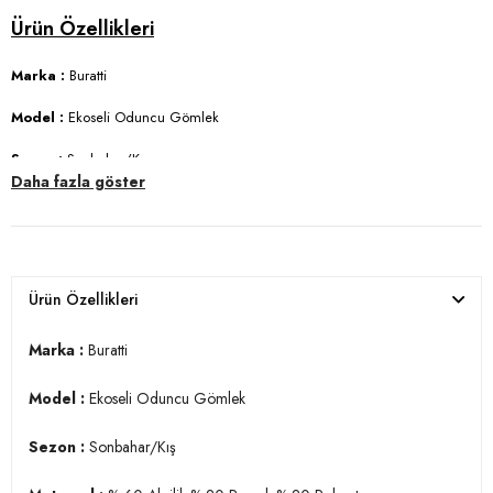
Marka :
Buratti
Model :
Ekoseli Oduncu Gömlek
Sezon :
Sonbahar/Kış
Daha fazla göster
Materyal :
% 60 Akrilik % 20 Pamuk % 20 Polyester
Yaka Bilgisi :
Kapüşonlu Yaka
Kol Bilgisi :
Uzun Kol
Ürün Özellikleri
Cep Bilgisi :
Çift Cepli
Marka :
Buratti
Manken Ölçüsü :
Boy : 1.85 cm / Göğüs : 103 cm / Bel : 84 cm / Basen
: 100 cm / Beden : L
Model :
Ekoseli Oduncu Gömlek
Üretim Yeri :
Türkiye
Sezon :
Sonbahar/Kış
3DK1CF22W2650.662