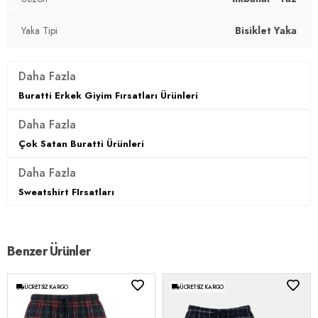
Boy:
Standart
Yaka Tipi
Bisiklet Yaka
Kalıp Bilgisi:
Regular Fit
Daha Fazla
Manken Bedeni:
Boy : 1.90 cm / Göğüs : 108 cm / Bel : 85
Buratti Erkek Giyim Fırsatları Ürünleri
cm / Basen : 100 cm / Beden : L
Daha Fazla
Yaş Grubu:
Yetişkin
Çok Satan Buratti Ürünleri
Menşei:
Türkiye
Daha Fazla
3DY16572022.18
Sweatshirt FIrsatları
Benzer Ürünler
ÜCRETSIZ KARGO
ÜCRETSIZ KARGO