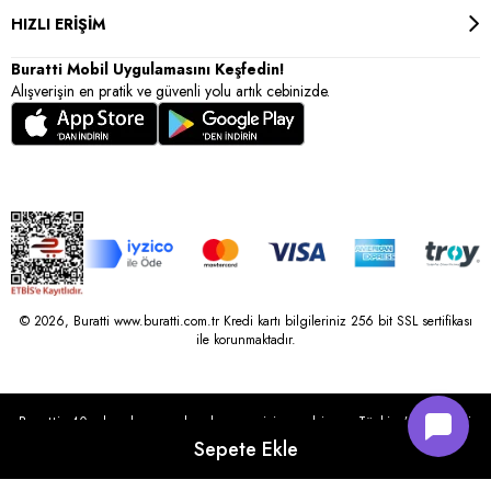
HIZLI ERİŞİM
Buratti Mobil Uygulamasını Keşfedin!
Alışverişin en pratik ve güvenli yolu artık cebinizde.
© 2026, Buratti www.buratti.com.tr Kredi kartı bilgileriniz 256 bit SSL sertifikası
ile korunmaktadır.
Buratti, 40 yılı aşkın perakende geçmişine sahip ve Türkiye’nin çeşitli
illerinde 22 şubesi bulunan Çetin Family Mağazacılık tarafından
kurulmuştur.