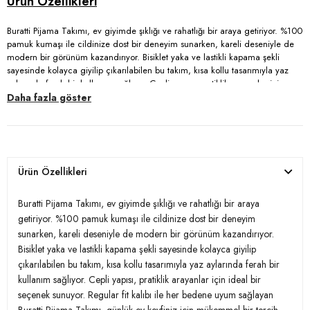
Buratti Pijama Takımı, ev giyimde şıklığı ve rahatlığı bir araya getiriyor. %100
pamuk kumaşı ile cildinize dost bir deneyim sunarken, kareli deseniyle de
modern bir görünüm kazandırıyor. Bisiklet yaka ve lastikli kapama şekli
sayesinde kolayca giyilip çıkarılabilen bu takım, kısa kollu tasarımıyla yaz
aylarında ferah bir kullanım sağlıyor. Cepli yapısı, pratiklik arayanlar için
ideal bir seçenek sunuyor. Regular fit kalıbı ile her bedene uyum sağlayan
Daha fazla göster
Buratti Pijama Takımı, günlük ev keyfiniz için mükemmel bir tercih.
Unutmayın, evde stil sahibi olmak artık çok kolay!
Model:
Pijama Takımı
Ürün Özellikleri
Giyim Tarzı:
Ev Giyim
Buratti Pijama Takımı, ev giyimde şıklığı ve rahatlığı bir araya
Desen:
Kareli
getiriyor. %100 pamuk kumaşı ile cildinize dost bir deneyim
sunarken, kareli deseniyle de modern bir görünüm kazandırıyor.
Materyal:
% 100 Pamuk
Bisiklet yaka ve lastikli kapama şekli sayesinde kolayca giyilip
çıkarılabilen bu takım, kısa kollu tasarımıyla yaz aylarında ferah bir
Yaka Tipi:
Bisiklet Yaka
kullanım sağlıyor. Cepli yapısı, pratiklik arayanlar için ideal bir
Kapama Şekli:
Lastikli
seçenek sunuyor. Regular fit kalıbı ile her bedene uyum sağlayan