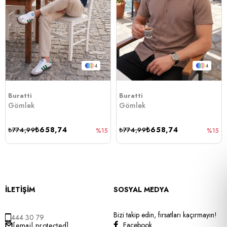
4
4
Buratti
Buratti
Gömlek
Gömlek
₺658,74
₺658,74
₺774,99
₺774,99
%15
%15
İLETİŞİM
SOSYAL MEDYA
Bizi takip edin, fırsatları kaçırmayın!
444 30 79
Facebook
[email protected]