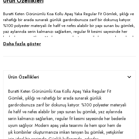
Buratti Keten Görünümlü Kısa Kollu Apaş Yaka Regular Fit Gömlek, şıklığı ve
rahatlığı bir arada sunarak günlük gardırobunuza zarif bir dokunuş katıyor.
%100 polyester materyali ile hafif ve nefes alabilir bir yapı sunan bu gömlek,
yaz aylarında serin kalmanızı sağlarken, regular fit kesimi sayesinde her
bedenle uyum sağlıyor. Modern apaş yaka tasarımı ile hem spor hem de şık
kombinler oluşturmanıza imkan tanıyan bu gömlek, yetişkinler için ideal bir
Daha fazla göster
seçimdir. Günlük kullanımda, arkadaş buluşmalarında veya iş yerinde
rahatlıkla tercih edebileceğiniz Buratti Gömlek, stilinize yenilik katmak için
harika bir tercih!
Ürün Özellikleri
Model:
Gömlek
Materyal:
%100 Polyster
Buratti Keten Görünümlü Kısa Kollu Apaş Yaka Regular Fit
Gömlek, şıklığı ve rahatlığı bir arada sunarak günlük
Kalıp Bilgisi:
Regular Fit
gardırobunuza zarif bir dokunuş katıyor. %100 polyester materyali
ile hafif ve nefes alabilir bir yapı sunan bu gömlek, yaz aylarında
Yaş Grubu:
Yetişkin
serin kalmanızı sağlarken, regular fit kesimi sayesinde her bedenle
3DY1CF23S116775.128
uyum sağlıyor. Modern apaş yaka tasarımı ile hem spor hem de
şık kombinler oluşturmanıza imkan tanıyan bu gömlek, yetişkinler