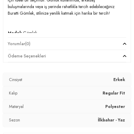
için ideal bir seçimdir. Günlük kullanımda, arkadaş
buluşmalarında veya iş yerinde rahatlıkla tercih edebileceğiniz
Buratti Gömlek, stilinize yenilik katmak için harika bir tercih!
Model:
Gömlek
Yorumlar
(0)
Materyal:
%100 Polyster
Ödeme Seçenekleri
Kalıp Bilgisi:
Regular Fit
Yaş Grubu:
Yetişkin
3DY1CF23S116775.128
Cinsiyet
Erkek
Kalıp
Regular Fit
Materyal
Polyester
Sezon
İlkbahar - Yaz