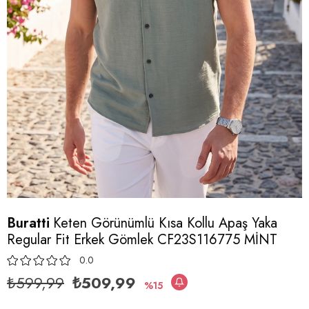
Buratti
Keten Görünümlü Kısa Kollu Apaş Yaka
Regular Fit Erkek Gömlek CF23S116775 MİNT
0.0
₺599,99
₺509,99
15