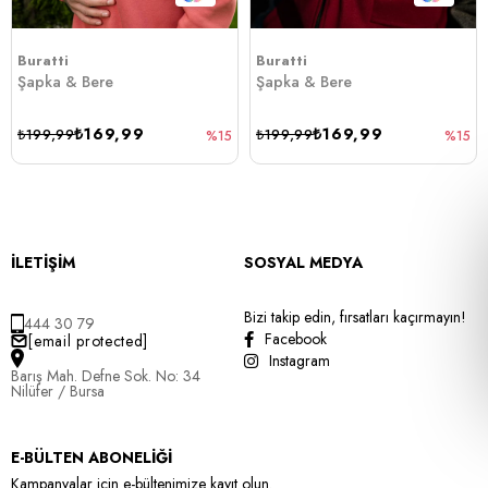
Buratti
Buratti
Şapka & Bere
Şapka & Bere
₺169,99
₺169,99
₺199,99
₺199,99
%15
%15
İLETİŞİM
SOSYAL MEDYA
Bizi takip edin, fırsatları kaçırmayın!
444 30 79
Facebook
[email protected]
Instagram
Barış Mah. Defne Sok. No: 34
Nilüfer / Bursa
E-BÜLTEN ABONELİĞİ
Kampanyalar için e-bültenimize kayıt olun.