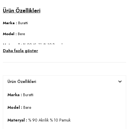
Marka :
Buratti
Model :
Bere
Materyal :
% 90 Akrilik % 10 Pamuk
Daha fazla göster
Üretim Yeri :
Türkiye
3DK1642SW1902.65
Ürün Özellikleri
Marka :
Buratti
Model :
Bere
Materyal :
% 90 Akrilik % 10 Pamuk