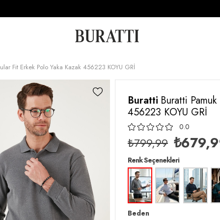
egular Fit Erkek Polo Yaka Kazak 456223 KOYU GRİ
Buratti
Buratti Pamuk 
456223 KOYU GRİ
0.0
₺679,
₺799,99
Renk Seçenekleri
Beden