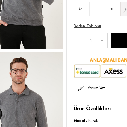
M
L
XL
X
Beden Tablosu
Yorum Yaz
Model :
Kazak