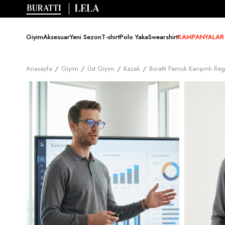
Giyim
Aksesuar
Yeni Sezon
T-shirt
Polo Yaka
Swearshirt
KAMPANYALAR
Anasayfa
Giyim
Üst Giyim
Kazak
Buratti Pamuk Karışımlı R