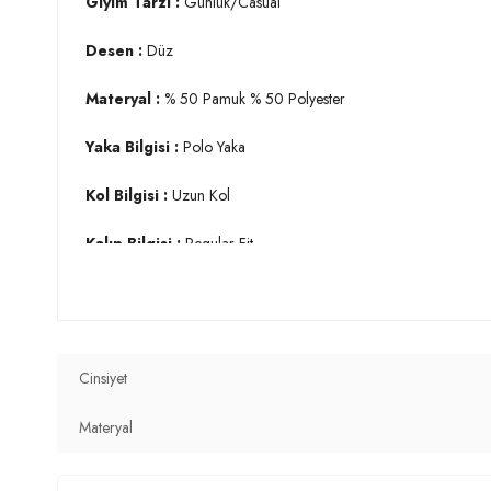
Giyim Tarzı :
Günlük/Casual
Desen :
Düz
Materyal :
% 50 Pamuk % 50 Polyester
Yaka Bilgisi :
Polo Yaka
Kol Bilgisi :
Uzun Kol
Kalıp Bilgisi :
Regular Fit
Manken Ölçüsü :
Boy : 1.88 cm / Göğüs : 100 cm / Bel : 81
Üretim Yeri :
Türkiye
3DK1456223.40
Cinsiyet
Materyal