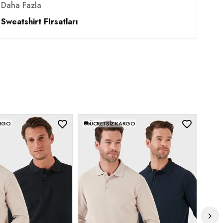
Daha Fazla
Sweatshirt FIrsatları
ARGO
ÜCRETSIZ KARGO
ÜC