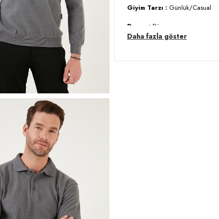
Giyim Tarzı :
Günlük/Casual
Desen :
Düz
Daha fazla göster
Materyal :
% 50 Pamuk % 50 Pol
Yaka Bilgisi :
Polo Yaka
Kol Bilgisi :
Uzun Kol
Kalıp Bilgisi :
Regular Fit
Manken Ölçüsü :
Boy : 1.88 cm
Üretim Yeri :
Türkiye
3DK1456223.40