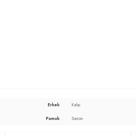
 cm / Basen : 101 cm / Beden :
Erkek
Kalıp
Pamuk
Sezon