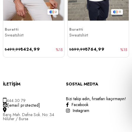
2
11
Buratti
Buratti
Sweatshirt
Sweatshirt
₺424,99
₺764,99
₺499,99
₺899,99
%15
%15
İLETİŞİM
SOSYAL MEDYA
Bizi takip edin, fırsatları kaçırmayın!
444 30 79
Facebook
[email protected]
Instagram
Barış Mah. Defne Sok. No: 34
Nilüfer / Bursa