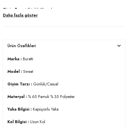
Giyim Tarzı :
Günlük/Casual
Daha fazla göster
Materyal :
% 65 Pamuk % 35 Polyester
Yaka Bilgisi :
Kapüşonlu
Yaka
Kol Bilgisi :
Uzun Kol
Ürün Özellikleri
Cep Bilgisi :
Cepli
Marka :
Buratti
Kalıp :
Standart Fit
Model :
Sweat
Manken Ölçüsü :
Kilo : 82 kg / Boy : 1.84 cm / Göğüs : 98 cm / Bel :
78 cm / Basen : 95 cm / Beden : L
Giyim Tarzı :
Günlük/Casual
YERLİ ÜRETİM
3DK1541SIMSEK.292
Materyal :
% 65 Pamuk % 35 Polyester
Yaka Bilgisi :
Kapüşonlu
Yaka
Kol Bilgisi :
Uzun Kol