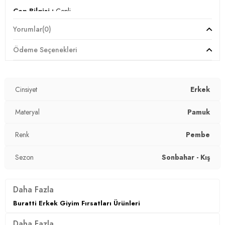
Cep Bilgisi :
Cepli
Yorumlar
(0)
Kalıp :
Standart Fit
Ödeme Seçenekleri
Manken Ölçüsü :
Kilo : 82 kg / Boy : 1.84 cm / Göğüs : 98
cm / Bel : 78 cm / Basen : 95 cm / Beden : L
YERLİ ÜRETİM
Cinsiyet
Erkek
3DK1541SIMSEK.292
Materyal
Pamuk
Renk
Pembe
Sezon
Sonbahar - Kış
Daha Fazla
Buratti Erkek Giyim Fırsatları Ürünleri
Daha Fazla