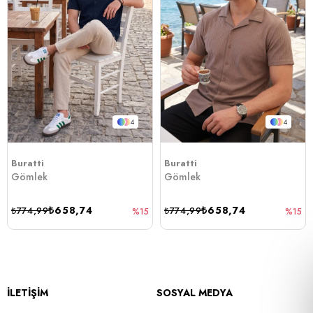
4
4
Buratti
Buratti
Gömlek
Gömlek
₺658,74
₺658,74
₺774,99
₺774,99
%15
%15
İLETİŞİM
SOSYAL MEDYA