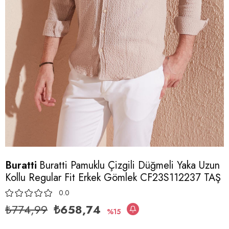
Buratti
Buratti Pamuklu Çizgili Düğmeli Yaka Uzun
Kollu Regular Fit Erkek Gömlek CF23S112237 TAŞ
0.0
₺774,99
₺658,74
15