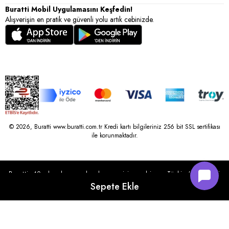
Buratti Mobil Uygulamasını Keşfedin!
Alışverişin en pratik ve güvenli yolu artık cebinizde.
© 2026, Buratti www.buratti.com.tr Kredi kartı bilgileriniz 256 bit SSL sertifikası
ile korunmaktadır.
Buratti, 40 yılı aşkın perakende geçmişine sahip ve Türkiye’nin çeşitli
illerinde 22 şubesi bulunan Çetin Family Mağazacılık tarafından
kurulmuştur.