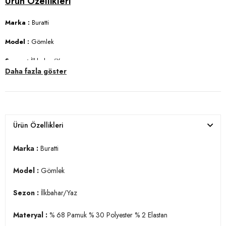
Marka :
Buratti
Model :
Gömlek
Sezon :
İlkbahar/Yaz
Daha fazla göster
Materyal :
% 68 Pamuk % 30 Polyester % 2 Elastan
Yaka Bilgisi :
Düğmeli Yaka
Kol Bilgisi :
Uzun Kol
Ürün Özellikleri
Kalıp Bilgisi :
Regular Fit
Marka :
Buratti
Manken Ölçüsü :
Boy : 1.88 cm / Göğüs : 99 cm / Bel : 77 cm / Basen
: 97 cm / Beden : L
Model :
Gömlek
Üretim Yeri :
Türkiye
Sezon :
İlkbahar/Yaz
3DY1CF23S112237.34
Materyal :
% 68 Pamuk % 30 Polyester % 2 Elastan