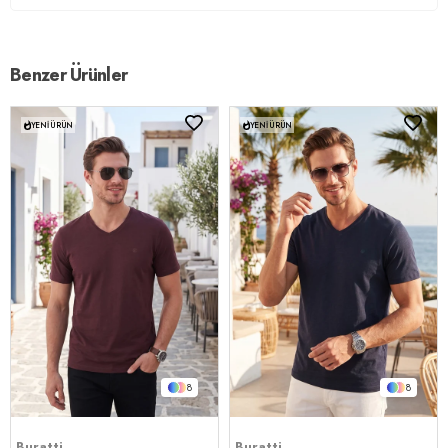
Benzer Ürünler
YENI ÜRÜN
YENI ÜRÜN
8
8
Buratti
Buratti