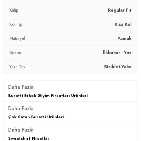
Kol Tipi:
Kısa Kol
Kalıp
Regular Fit
Kalıp Bilgisi:
Regular Fit
Kol Tipi
Kısa Kol
Manken Bedeni:
Boy : 187 cm / Göğüs : 90 cm / Bel : 73 cm
Materyal
Pamuk
/ Beden : L
Sezon
İlkbahar - Yaz
Yaş Grubu:
Yetişkin
Yaka Tipi
Bisiklet Yaka
Menşei:
Türkiye
3DY15903005.150
Daha Fazla
Buratti Erkek Giyim Fırsatları Ürünleri
Daha Fazla
Çok Satan Buratti Ürünleri
Daha Fazla
Sweatshirt FIrsatları