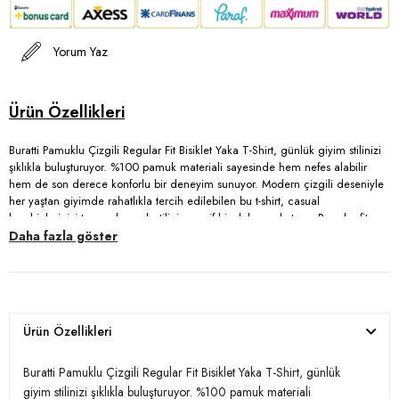
Yorum Yaz
Buratti Pamuklu Çizgili Regular Fit Bisiklet Yaka T-Shirt, günlük giyim stilinizi
şıklıkla buluşturuyor. %100 pamuk materiali sayesinde hem nefes alabilir
hem de son derece konforlu bir deneyim sunuyor. Modern çizgili deseniyle
her yaştan giyimde rahatlıkla tercih edilebilen bu t-shirt, casual
kombinlerinizi tamamlayarak stilinize zarif bir dokunuş katıyor. Regular fit
kalıbı ile vücut hatlarınızı güzel bir şekilde sararak rahat bir şekilde hareket
Daha fazla göster
etmenizi sağlıyor. Kısa kolları sayesinde sıcak yaz günlerinde serin kalmanızı
mümkün kılan Buratti t-shirt, hem şıklığı hem de kullanışlılığıyla dolabınızın
vazgeçilmez parçalarından biri olmaya aday.
Ürün Özellikleri
Model:
T Shirt
Giyim Tarzı:
Günlük/Casual
Buratti Pamuklu Çizgili Regular Fit Bisiklet Yaka T-Shirt, günlük
giyim stilinizi şıklıkla buluşturuyor. %100 pamuk materiali