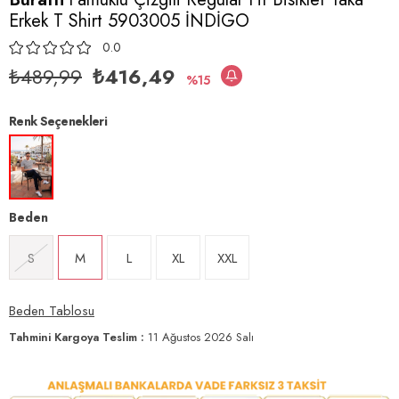
Erkek T Shirt 5903005 İNDİGO
0.0
₺489,99
₺416,49
15
Renk Seçenekleri
Beden
S
M
L
XL
XXL
Beden Tablosu
Tahmini Kargoya Teslim
:
11 Ağustos 2026 Salı