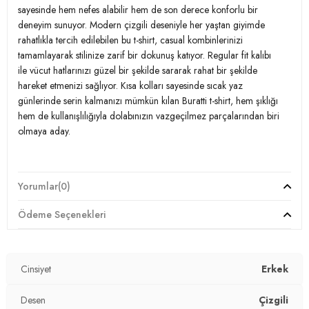
Desen:
Çizgili
sayesinde hem nefes alabilir hem de son derece konforlu bir
deneyim sunuyor. Modern çizgili deseniyle her yaştan giyimde
Materyal:
% 100 Pamuk
rahatlıkla tercih edilebilen bu t-shirt, casual kombinlerinizi
tamamlayarak stilinize zarif bir dokunuş katıyor. Regular fit kalıbı
Yaka Tipi:
Bisiklet Yaka
ile vücut hatlarınızı güzel bir şekilde sararak rahat bir şekilde
Kol Tipi:
Kısa Kol
hareket etmenizi sağlıyor. Kısa kolları sayesinde sıcak yaz
günlerinde serin kalmanızı mümkün kılan Buratti t-shirt, hem şıklığı
Kalıp Bilgisi:
Regular Fit
hem de kullanışlılığıyla dolabınızın vazgeçilmez parçalarından biri
olmaya aday.
Manken Bedeni:
Boy : 187 cm / Göğüs : 90 cm / Bel : 73 cm / Beden :
L
Yaş Grubu:
Yetişkin
Model:
T Shirt
Yorumlar
(0)
Menşei:
Türkiye
Giyim Tarzı:
Günlük/Casual
3DY15903005.150
Ödeme Seçenekleri
Desen:
Çizgili
Materyal:
% 100 Pamuk
Cinsiyet
Erkek
Yaka Tipi:
Bisiklet Yaka
Desen
Çizgili