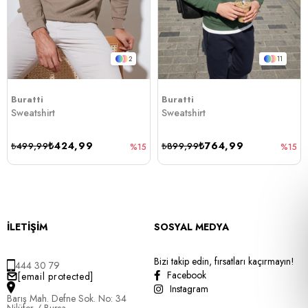
2
11
Buratti
Buratti
Sweatshirt
Sweatshirt
₺424,99
₺764,99
₺499,99
₺899,99
%15
%15
İLETİŞİM
SOSYAL MEDYA
Bizi takip edin, fırsatları kaçırmayın!
444 30 79
Facebook
[email protected]
Instagram
Barış Mah. Defne Sok. No: 34
Nilüfer / Bursa