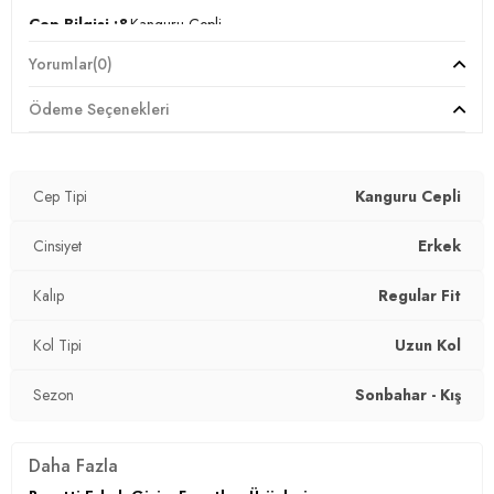
Cep Bilgisi :&
Kanguru Cepli
Yorumlar
(0)
Kalıp Bilgisi :
Regular Fit
Ödeme Seçenekleri
Manken Ölçüsü :
Kilo : 77 kg / Boy : 1.85 cm / Göğüs : 98 cm
/ Bel : 84 cm / Basen : 100 cm / Beden : L
Üretim Yeri :
Türkiye
Cep Tipi
Kanguru Cepli
3DK159052651.69
Cinsiyet
Erkek
Kalıp
Regular Fit
Kol Tipi
Uzun Kol
Sezon
Sonbahar - Kış
Daha Fazla