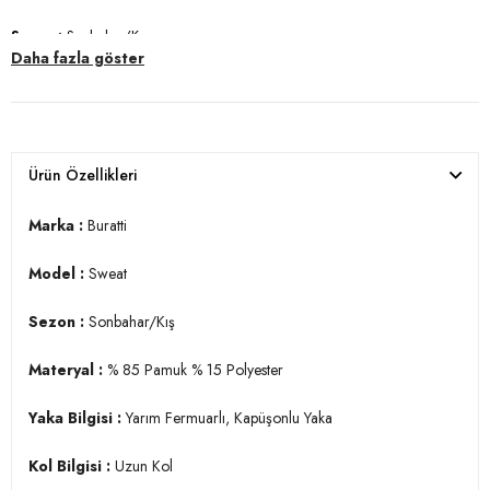
Sezon :
Sonbahar/Kış
Daha fazla göster
Materyal :
% 85 Pamuk % 15 Polyester
Yaka Bilgisi :
Yarım Fermuarlı, Kapüşonlu Yaka
Kol Bilgisi :
Uzun Kol
Ürün Özellikleri
Cep Bilgisi :&
Kanguru Cepli
Marka :
Buratti
Kalıp Bilgisi :
Regular Fit
Model :
Sweat
Manken Ölçüsü :
Kilo : 77 kg / Boy : 1.85 cm / Göğüs : 98 cm / Bel :
84 cm / Basen : 100 cm / Beden : L
Sezon :
Sonbahar/Kış
Üretim Yeri :
Türkiye
3DK159052651.69
Materyal :
% 85 Pamuk % 15 Polyester
Yaka Bilgisi :
Yarım Fermuarlı, Kapüşonlu Yaka
Kol Bilgisi :
Uzun Kol