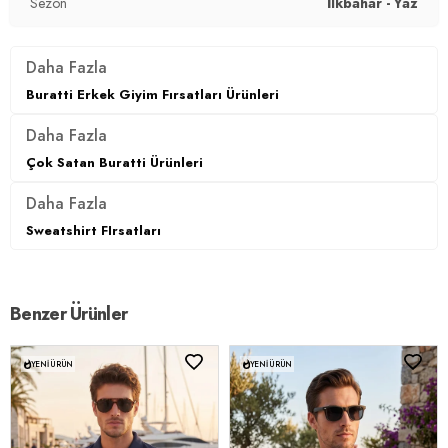
Sezon
İlkbahar - Yaz
Manken Bedeni:
Boy : 1.90 cm / Göğüs : 107 cm / Bel : 86
cm / Basen : 103 cm / Beden : XL
Daha Fazla
Buratti Erkek Giyim Fırsatları Ürünleri
Yaş Grubu:
Yetişkin
Daha Fazla
Menşei:
Türkiye
Çok Satan Buratti Ürünleri
3DY15904049.03
Daha Fazla
Sweatshirt FIrsatları
Benzer Ürünler
YENI ÜRÜN
YENI ÜRÜN