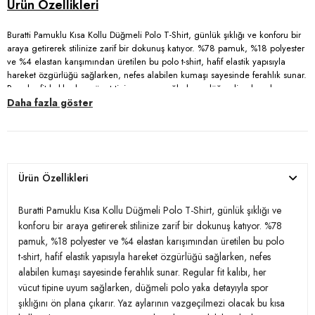
Buratti Pamuklu Kısa Kollu Düğmeli Polo T-Shirt, günlük şıklığı ve konforu bir
araya getirerek stilinize zarif bir dokunuş katıyor. %78 pamuk, %18 polyester
ve %4 elastan karışımından üretilen bu polo t-shirt, hafif elastik yapısıyla
hareket özgürlüğü sağlarken, nefes alabilen kumaşı sayesinde ferahlık sunar.
Regular fit kalıbı, her vücut tipine uyum sağlarken, düğmeli polo yaka
detayıyla spor şıklığını ön plana çıkarır. Yaz aylarının vazgeçilmezi olacak bu
Daha fazla göster
kısa kollu t-shirt, cesur tarzınızı tamamlamak ve günlük kombinlerinize
dinamik bir hava katmak için ideal bir tercih. Hem rahat hem de şık bir
görünüm arayan yetişkinler için mükemmel bir seçenek sunuyor.
Kombinlerinizde fark yaratmanın tam zamanı!
Ürün Özellikleri
Model:
Polo T Shirt
Buratti Pamuklu Kısa Kollu Düğmeli Polo T-Shirt, günlük şıklığı ve
Giyim Tarzı:
Günlük/Casual
konforu bir araya getirerek stilinize zarif bir dokunuş katıyor. %78
pamuk, %18 polyester ve %4 elastan karışımından üretilen bu polo
Materyal:
% 78 Pamuk % 18 Polyester % 4 Elastan
t-shirt, hafif elastik yapısıyla hareket özgürlüğü sağlarken, nefes
alabilen kumaşı sayesinde ferahlık sunar. Regular fit kalıbı, her
Yaka Tipi:
Düğmeli Polo Yaka
vücut tipine uyum sağlarken, düğmeli polo yaka detayıyla spor
Kol Tipi:
Kısa Kol
şıklığını ön plana çıkarır. Yaz aylarının vazgeçilmezi olacak bu kısa