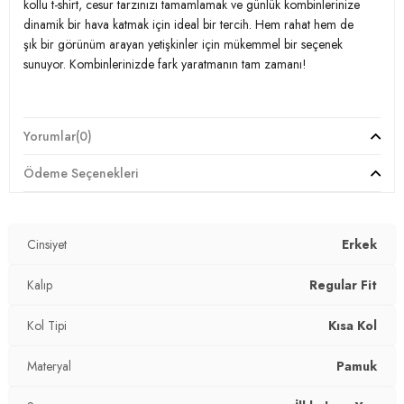
kollu t-shirt, cesur tarzınızı tamamlamak ve günlük kombinlerinize
Kumaş Tipi:
Örme
dinamik bir hava katmak için ideal bir tercih. Hem rahat hem de
şık bir görünüm arayan yetişkinler için mükemmel bir seçenek
Boy:
Standart
sunuyor. Kombinlerinizde fark yaratmanın tam zamanı!
Kalıp Bilgisi:
Regular Fit
Manken Bedeni:
Boy : 1.90 cm / Göğüs : 107 cm / Bel : 86 cm / Basen
Model:
Polo T Shirt
Yorumlar
(0)
: 103 cm / Beden : XL
Giyim Tarzı:
Günlük/Casual
Yaş Grubu:
Yetişkin
Ödeme Seçenekleri
Materyal:
% 78 Pamuk % 18 Polyester % 4 Elastan
Menşei:
Türkiye
3DY15904049.03
Yaka Tipi:
Düğmeli Polo Yaka
Cinsiyet
Erkek
Kol Tipi:
Kısa Kol
Kalıp
Regular Fit
Kumaş Tipi:
Örme
Kol Tipi
Kısa Kol
Boy:
Standart
Materyal
Pamuk
Kalıp Bilgisi:
Regular Fit