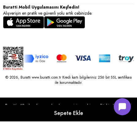
Buratti Mobil Uygulamasını Keşfedin!
Alışverişin en pratik ve güvenli yolu artık cebinizde.
© 2026, Buratti www.buratti.com.tr Kredi kartı bilgileriniz 256 bit SSL sertifikası
ile korunmaktadır.
Buratti, 40 yılı aşkın perakende geçmişine sahip ve Türkiye’nin çeşitli
illerinde 22 şubesi bulunan Çetin Family Mağazacılık tarafından
kurulmuştur.