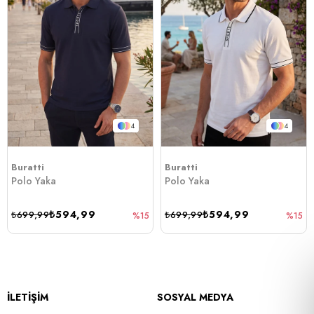
4
4
Buratti
Buratti
Polo Yaka
Polo Yaka
₺594,99
₺594,99
₺699,99
₺699,99
%15
%15
İLETİŞİM
SOSYAL MEDYA