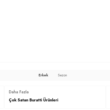
Erkek
Sezon
Daha Fazla
 cm / Basen : 103 cm / Beden : XL
Çok Satan Buratti Ürünleri