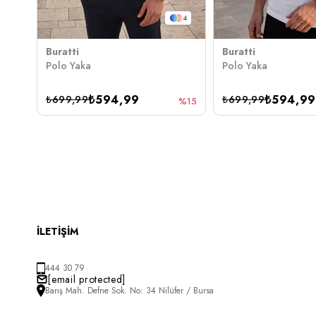
4
Buratti
Buratti
Polo Yaka
Polo Yaka
₺594,99
₺594,99
₺699,99
₺699,99
%15
İLETİŞİM
444 30 79
[email protected]
Barış Mah. Defne Sok. No: 34 Nilüfer / Bursa