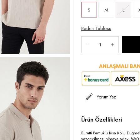
S
M
L
Beden Tablosu
Yorum Yaz
Buratti Pamuklu Kısa Kollu Düğmeli 
vazgeçilmezi olmaya aday. %80 pam