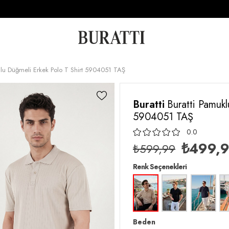
ollu Düğmeli Erkek Polo T Shirt 5904051 TAŞ
Buratti
Buratti Pamukl
5904051 TAŞ
0.0
₺499,
₺599,99
Renk Seçenekleri
Beden