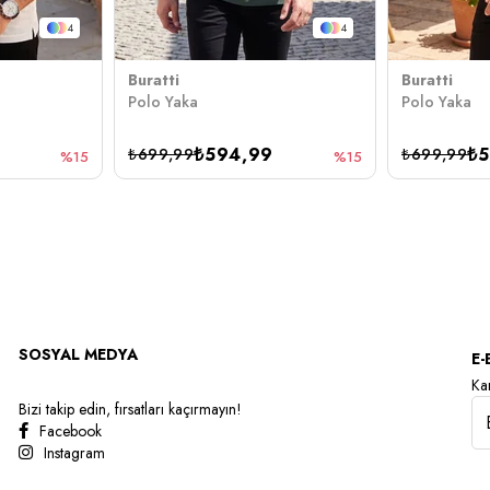
4
4
Buratti
Buratti
Polo Yaka
Polo Yaka
₺594,99
₺
₺699,99
₺699,99
%15
%15
SOSYAL MEDYA
E-
Kam
Bizi takip edin, fırsatları kaçırmayın!
Facebook
Instagram