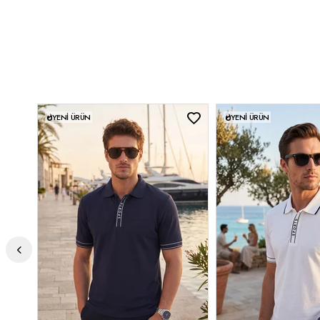
Menşei:
Türkiye
3DY15904051.34
YENI ÜRÜN
YENI ÜRÜN