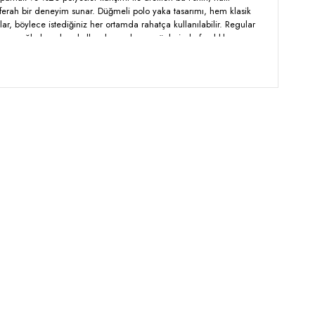
rah bir deneyim sunar. Düğmeli polo yaka tasarımı, hem klasik
 böylece istediğiniz her ortamda rahatça kullanılabilir. Regular
yum sağlarken, kısa kollarıyla sıcak yaz günlerinde ferahlık sunar.
rinde mükemmel duran bu parçayı, günlük kombinlerinizle
lığınızdan ödün vermeden özgürce hareket edebilirsiniz.
yester