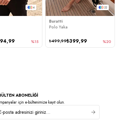
4
22
Buratti
Bura
Polo Yaka
Polo
594,99
₺399,99
₺499,99
₺49
%15
%20
BÜLTEN ABONELİĞİ
panyalar için e-bültenimize kayıt olun.