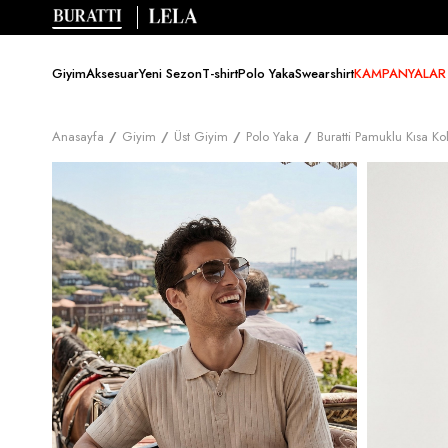
Giyim
Aksesuar
Yeni Sezon
T-shirt
Polo Yaka
Swearshirt
KAMPANYALAR
Anasayfa
Giyim
Üst Giyim
Polo Yaka
Buratti Pamuklu Kısa K