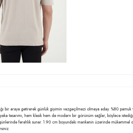
Manken Bedeni:
Boy : 1.90 cm
Yaş Grubu:
Yetişkin
Menşei:
Türkiye
3DY15904051.34
lığı bir araya getirerek günlük giyimin vazgeçilmezi olmaya aday. %80 pamuk ve 
ka tasarımı, hem klasik hem de modern bir görünüm sağlar, böylece istediğiniz 
z günlerinde ferahlık sunar. 1.90 cm boyundaki mankenin üzerinde mükemmel du
siniz.