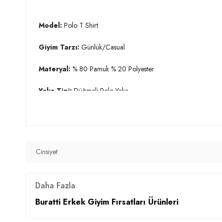
Model:
Polo T Shirt
Giyim Tarzı:
Günlük/Casual
Materyal:
% 80 Pamuk % 20 Polyester
Yaka Tipi:
Düğmeli Polo Yaka
Kol Tipi:
Kısa Kol
Kumaş Tipi:
Örme
Cinsiyet
Boy:
Standart
Kalıp Bilgisi:
Regular Fit
Daha Fazla
Manken Bedeni:
Boy : 1.90 cm / Göğüs : 107 cm / Bel : 86
Buratti Erkek Giyim Fırsatları Ürünleri
Yaş Grubu:
Yetişkin