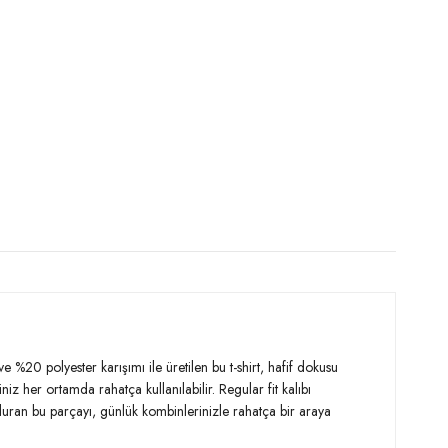
 / Göğüs : 107 cm / Bel : 86 cm / Basen : 103 cm / Beden : XL
%20 polyester karışımı ile üretilen bu t-shirt, hafif dokusu
her ortamda rahatça kullanılabilir. Regular fit kalıbı
ran bu parçayı, günlük kombinlerinizle rahatça bir araya