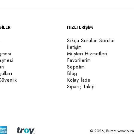
GİLER
HIZLI ERİŞİM
a
Sıkça Sorulan Sorular
İletişim
şmesi
Müşteri Hizmetleri
eşmesi
Favorilerim
arı
Sepetim
ulları
Blog
Güvenlik
Kolay İade
Sipariş Takip
© 2026, Buratti www.buratti