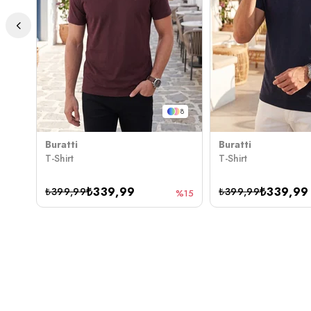
8
Buratti
Buratti
T-Shirt
T-Shirt
₺339,99
₺339,99
₺399,99
₺399,99
%15