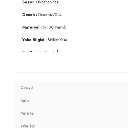
Sezon :
İlkbahar/Yaz
Desen :
Desensiz/Düz
Materyal :
% 100 Pamuk
Yaka Bilgisi :
Bisiklet Yaka
Kol Bilgisi :
Kısa Kol
Kalıp Bilgisi :
Regular Fit
Detay :
Standart uzunluk
Cinsiyet
Manken Ölçüsü :
Kilo : 79 kg / Boy : 1.88 cm / Göğüs : 99 
Kalıp
Üretim Yeri :
Türkiye
Materyal
3DY159020201.10
Yaka Tipi