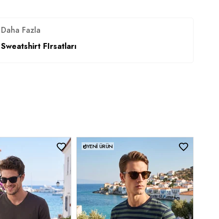
Daha Fazla
Sweatshirt FIrsatları
YENI ÜRÜN
YEN