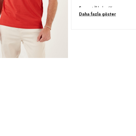
Sezon :
İlkbahar/Yaz
Daha fazla göster
Desen :
Desensiz/Düz
Materyal :
% 100 Pamuk
Yaka Bilgisi :
Bisiklet Yaka
Kol Bilgisi :
Kısa Kol
Kalıp Bilgisi :
Regular Fit
Detay :
Standart uzunluk
Manken Ölçüsü :
Kilo : 79 kg 
/ Beden : L
Üretim Yeri :
Türkiye
3DY159020201.10