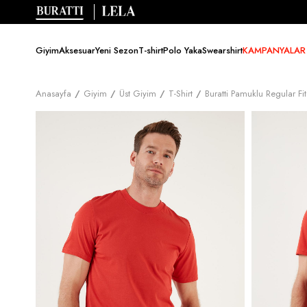
Giyim
Aksesuar
Yeni Sezon
T-shirt
Polo Yaka
Swearshirt
KAMPANYALAR
Anasayfa
Giyim
Üst Giyim
T-Shirt
Buratti Pamuklu Regular Fi