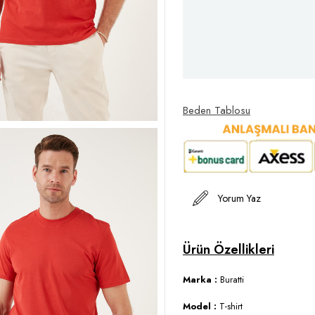
Beden Tablosu
Yorum Yaz
Marka :
Buratti
Model :
T-shirt