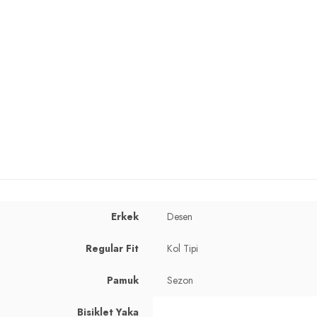
Erkek
Desen
cm / Bel : 85 cm / Basen : 99 cm / Beden : L
Regular Fit
Kol Tipi
Pamuk
Sezon
Bisiklet Yaka