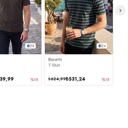
8
4
Buratti
Bura
T-Shirt
T-Sh
39,99
₺531,24
₺624,99
₺62
%15
%15