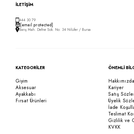
İLETİŞİM
444 30 79
[email protected]
Barış Mah. Defne Sok. No: 34 Nilüfer / Bursa
KATEGORİLER
ÖNEMLİ BİL
Giyim
Hakkımızd
Aksesuar
Kariyer
Ayakkabı
Satış Sözle
Fırsat Ürünleri
Üyelik Sözl
İade Koşull
Teslimat Koş
Gizlilik ve 
KVKK