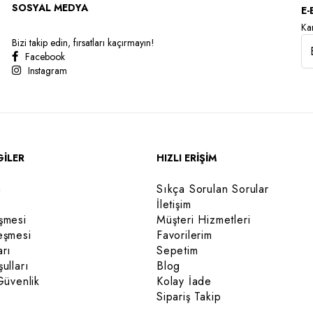
SOSYAL MEDYA
E-
Kam
Bizi takip edin, fırsatları kaçırmayın!
Facebook
Instagram
GİLER
HIZLI ERİŞİM
a
Sıkça Sorulan Sorular
İletişim
şmesi
Müşteri Hizmetleri
eşmesi
Favorilerim
arı
Sepetim
ulları
Blog
Güvenlik
Kolay İade
Sipariş Takip