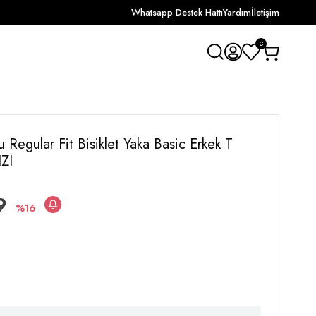
Whatsapp Destek Hattı
Yardım
İletişim
0
u Regular Fit Bisiklet Yaka Basic Erkek T
ZI
9
16