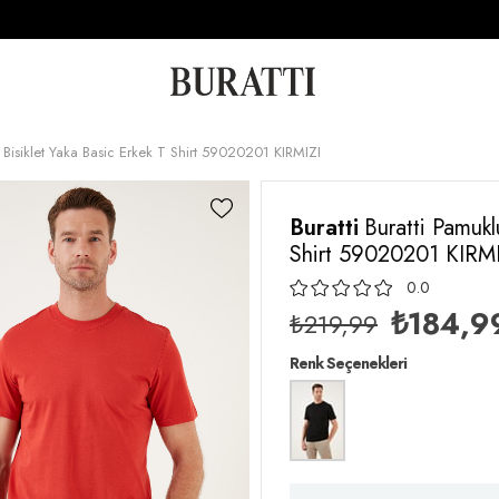
t Bisiklet Yaka Basic Erkek T Shirt 59020201 KIRMIZI
Buratti
Buratti Pamukl
Shirt 59020201 KIRMI
0.0
₺184,9
₺219,99
Renk Seçenekleri