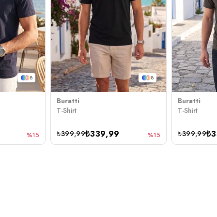
8
8
Buratti
Buratti
T-Shirt
T-Shirt
₺339,99
₺3
₺399,99
₺399,99
%15
%15