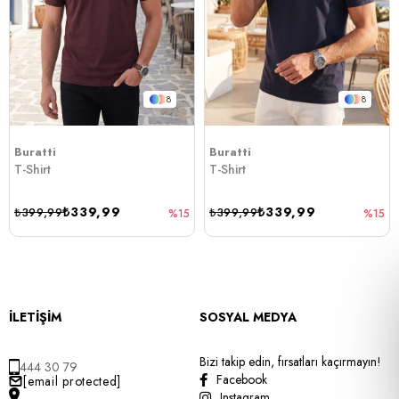
8
8
Buratti
Buratti
T-Shirt
T-Shirt
₺339,99
₺339,99
₺399,99
₺399,99
%15
%15
İLETİŞİM
SOSYAL MEDYA
Bizi takip edin, fırsatları kaçırmayın!
444 30 79
Facebook
[email protected]
Instagram