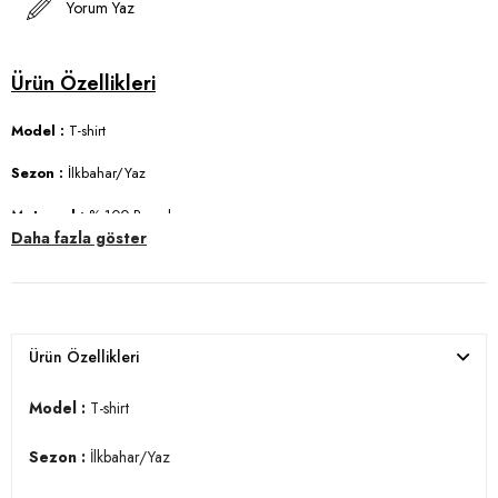
Yorum Yaz
Model :
T-shirt
Sezon :
İlkbahar/Yaz
Materyal :
% 100 Pamuk
Daha fazla göster
Yaka Bilgisi :
Bisiklet Yaka
Kol Bilgisi :
Kısa Kol
Kalıp Bilgisi :
Regular Fit
Ürün Özellikleri
Manken Ölçüsü :
Boy 1.88 cm / Göğüs 99 cm / Bel 77 cm / Kalça 97
cm / Beden L
Model :
T-shirt
Üretim Yeri :
Türkiye
Sezon :
İlkbahar/Yaz
3DY15902387.25