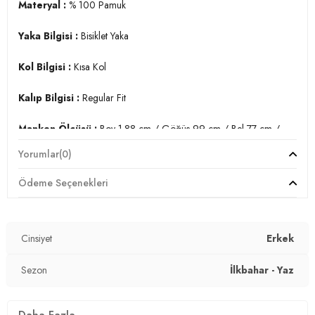
Materyal :
% 100 Pamuk
Yaka Bilgisi :
Bisiklet Yaka
Kol Bilgisi :
Kısa Kol
Kalıp Bilgisi :
Regular Fit
Manken Ölçüsü :
Boy 1.88 cm / Göğüs 99 cm / Bel 77 cm /
Kalça 97 cm / Beden L
Yorumlar
(0)
Üretim Yeri :
Türkiye
Ödeme Seçenekleri
3DY15902387.25
Cinsiyet
Erkek
Sezon
İlkbahar - Yaz