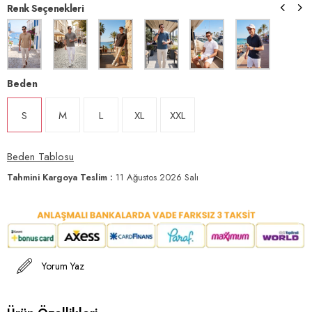
Renk Seçenekleri
Beden
S
M
L
XL
XXL
Beden Tablosu
Tahmini Kargoya Teslim
:
11 Ağustos 2026 Salı
Yorum Yaz