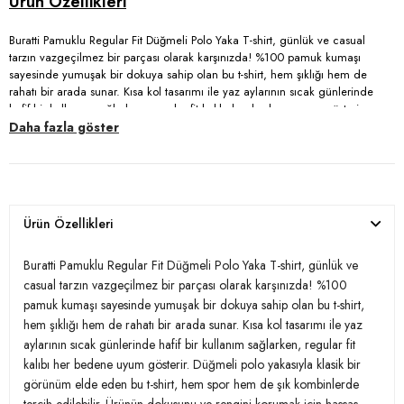
Buratti Pamuklu Regular Fit Düğmeli Polo Yaka T-shirt, günlük ve casual
tarzın vazgeçilmez bir parçası olarak karşınızda! %100 pamuk kumaşı
sayesinde yumuşak bir dokuya sahip olan bu t-shirt, hem şıklığı hem de
rahatı bir arada sunar. Kısa kol tasarımı ile yaz aylarının sıcak günlerinde
hafif bir kullanım sağlarken, regular fit kalıbı her bedene uyum gösterir.
Düğmeli polo yakasıyla klasik bir görünüm elde eden bu t-shirt, hem spor
Daha fazla göster
hem de şık kombinlerde tercih edilebilir. Ürünün dokusunu ve rengini
korumak için hassas yıkama önerilerine dikkat ederek, uzun ömürlü bir
kullanım deneyimi yaşayabilirsiniz. Şıklığını ve konforunu bir araya getiren
Buratti t-shirt ile stilinizi tamamlayın!
Ürün Özellikleri
Model:
Polo
Buratti Pamuklu Regular Fit Düğmeli Polo Yaka T-shirt, günlük ve
Giyim Tarzı:
Günlük/Casual
casual tarzın vazgeçilmez bir parçası olarak karşınızda! %100
pamuk kumaşı sayesinde yumuşak bir dokuya sahip olan bu t-shirt,
Materyal:
% 100 Pamuk
hem şıklığı hem de rahatı bir arada sunar. Kısa kol tasarımı ile yaz
aylarının sıcak günlerinde hafif bir kullanım sağlarken, regular fit
Yaka Tipi:
Düğmeli Polo Yaka
kalıbı her bedene uyum gösterir. Düğmeli polo yakasıyla klasik bir
Kol Tipi:
Kısa Kol
görünüm elde eden bu t-shirt, hem spor hem de şık kombinlerde