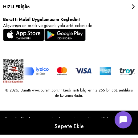
HIZLI ERİŞİM
Buratti Mobil Uygulamasını Keşfedin!
Alışverişin en pratik ve güvenli yolu artık cebinizde.
© 2026, Buratti www.buratti.com.tr Kredi kartı bilgileriniz 256 bit SSL sertifikası
ile korunmaktadır.
Buratti, 40 yılı aşkın perakende geçmişine sahip ve Türkiye’nin çeşitli
illerinde 22 şubesi bulunan Çetin Family Mağazacılık tarafından
kurulmuştur.