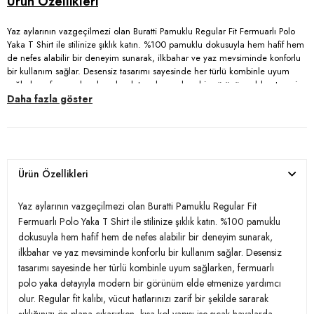
Yaz aylarının vazgeçilmezi olan Buratti Pamuklu Regular Fit Fermuarlı Polo
Yaka T Shirt ile stilinize şıklık katın. %100 pamuklu dokusuyla hem hafif hem
de nefes alabilir bir deneyim sunarak, ilkbahar ve yaz mevsiminde konforlu
bir kullanım sağlar. Desensiz tasarımı sayesinde her türlü kombinle uyum
sağlarken, fermuarlı polo yaka detayıyla modern bir görünüm elde etmenize
yardımcı olur. Regular fit kalıbı, vücut hatlarınızı zarif bir şekilde sararak
Daha fazla göster
şıklığınızı ön plana çıkarırken, kısa kol yapısı ise sıcak havalarda ferahlık
sunar. Göz alıcı stilinize Burattinin zarif tasarımı ile enerji katın!
Model:
Polo T Shirt
Ürün Özellikleri
Desen:
Desensiz
Yaz aylarının vazgeçilmezi olan Buratti Pamuklu Regular Fit
Mevsim:
İlkbahar/Yaz
Fermuarlı Polo Yaka T Shirt ile stilinize şıklık katın. %100 pamuklu
dokusuyla hem hafif hem de nefes alabilir bir deneyim sunarak,
Materyal:
% 100 Pamuk
ilkbahar ve yaz mevsiminde konforlu bir kullanım sağlar. Desensiz
tasarımı sayesinde her türlü kombinle uyum sağlarken, fermuarlı
Yaka Tipi:
Fermuarlı Polo Yaka
polo yaka detayıyla modern bir görünüm elde etmenize yardımcı
Kol Tipi:
Kısa Kol
olur. Regular fit kalıbı, vücut hatlarınızı zarif bir şekilde sararak