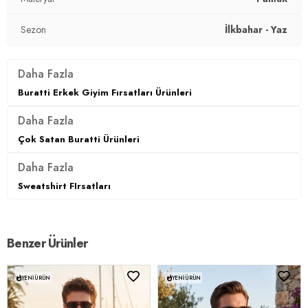
Kalıp Bilgisi:
Regular Fit
Sezon
İlkbahar - Yaz
Manken Bedeni:
Boy : 188 cm / Göğüs : 95 cm / Bel : 76 cm
/ Basen : 95 cm / Beden : L
Daha Fazla
Yaş Grubu:
Yetişkin
Buratti Erkek Giyim Fırsatları Ürünleri
Menşei:
Türkiye
Daha Fazla
3DY15902738.52
Çok Satan Buratti Ürünleri
Daha Fazla
Sweatshirt FIrsatları
Benzer Ürünler
YENI ÜRÜN
YENI ÜRÜN