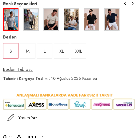
Renk Seçenekleri
Beden
S
M
L
XL
XXL
Beden Tablosu
Tahmini Kargoya Teslim
:
10 Ağustos 2026 Pazartesi
Yorum Yaz