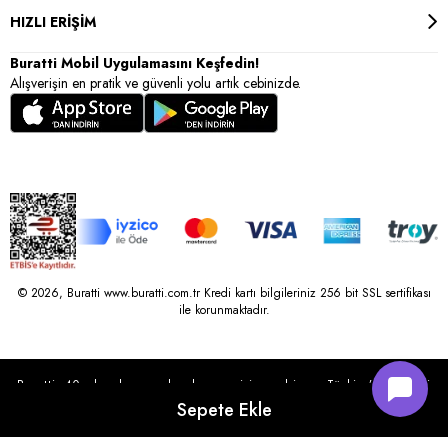
HIZLI ERİŞİM
Buratti Mobil Uygulamasını Keşfedin!
Alışverişin en pratik ve güvenli yolu artık cebinizde.
© 2026, Buratti www.buratti.com.tr Kredi kartı bilgileriniz 256 bit SSL sertifikası
ile korunmaktadır.
Buratti, 40 yılı aşkın perakende geçmişine sahip ve Türkiye’nin çeşitli
illerinde 22 şubesi bulunan Çetin Family Mağazacılık tarafından
kurulmuştur.