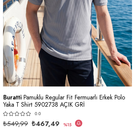
Buratti
Pamuklu Regular Fit Fermuarlı Erkek Polo
Yaka T Shirt 5902738 AÇIK GRİ
0.0
₺549,99
₺467,49
15