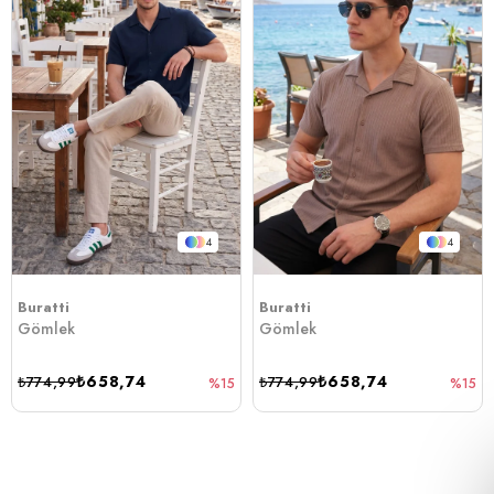
4
4
Buratti
Buratti
Gömlek
Gömlek
₺658,74
₺658,74
₺774,99
₺774,99
%15
%15