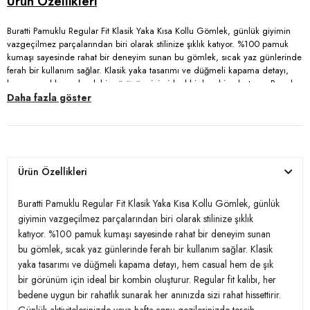
Buratti Pamuklu Regular Fit Klasik Yaka Kısa Kollu Gömlek, günlük giyimin
vazgeçilmez parçalarından biri olarak stilinize şıklık katıyor. %100 pamuk
kumaşı sayesinde rahat bir deneyim sunan bu gömlek, sıcak yaz günlerinde
ferah bir kullanım sağlar. Klasik yaka tasarımı ve düğmeli kapama detayı,
hem casual hem de şık bir görünüm için ideal bir kombin oluşturur. Regular
fit kalıbı, her bedene uygun bir rahatlık sunarak her anınızda sizi rahat
Daha fazla göster
hissettirir. Günlük aktivitelerinizde veya hafta sonu gezilerinizde tercih
edebileceğiniz bu kısa kollu gömlek, her tarza uyum sağlayarak
gardırobunuzun yıldızı olmaya aday.
Ürün Özellikleri
Model:
Gömlek
Giyim Tarzı:
Günlük/Casual
Buratti Pamuklu Regular Fit Klasik Yaka Kısa Kollu Gömlek, günlük
giyimin vazgeçilmez parçalarından biri olarak stilinize şıklık
Materyal:
% 100 Pamuk
katıyor. %100 pamuk kumaşı sayesinde rahat bir deneyim sunan
bu gömlek, sıcak yaz günlerinde ferah bir kullanım sağlar. Klasik
Yaka Tipi:
Klasik Yaka
yaka tasarımı ve düğmeli kapama detayı, hem casual hem de şık
bir görünüm için ideal bir kombin oluşturur. Regular fit kalıbı, her
Kapama Şekli:
Düğmeli
bedene uygun bir rahatlık sunarak her anınızda sizi rahat hissettirir.
Kol Tipi:
Kısa Kol