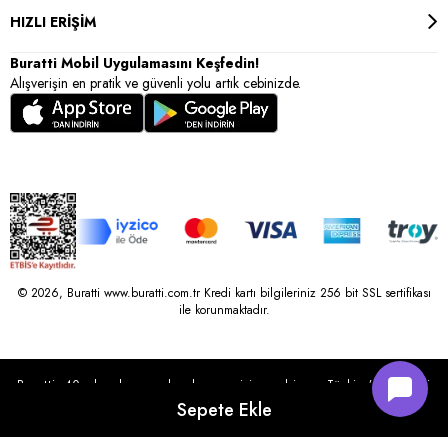
HIZLI ERİŞİM
Buratti Mobil Uygulamasını Keşfedin!
Alışverişin en pratik ve güvenli yolu artık cebinizde.
© 2026, Buratti www.buratti.com.tr Kredi kartı bilgileriniz 256 bit SSL sertifikası
ile korunmaktadır.
Buratti, 40 yılı aşkın perakende geçmişine sahip ve Türkiye’nin çeşitli
illerinde 22 şubesi bulunan Çetin Family Mağazacılık tarafından
kurulmuştur.