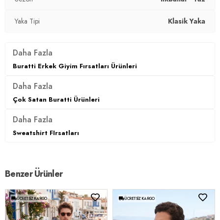
Kalıp Bilgisi:
Regular Fit
Yaka Tipi
Klasik Yaka
Manken Bedeni:
Boy : 1.90 cm / Göğüs : 107 cm / Bel : 86
cm / Beden : XL
Daha Fazla
Yaş Grubu:
Yetişkin
Buratti Erkek Giyim Fırsatları Ürünleri
Menşei:
Türkiye
Daha Fazla
3DY1CF26S125404.07
Çok Satan Buratti Ürünleri
Daha Fazla
Sweatshirt FIrsatları
Benzer Ürünler
ÜCRETSIZ KARGO
ÜCRETSIZ KARGO