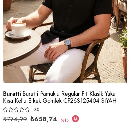
Buratti
Buratti Pamuklu Regular Fit Klasik Yaka
Kısa Kollu Erkek Gömlek CF26S125404 SİYAH
0.0
₺774,99
₺658,74
15