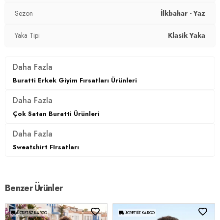
Boy:
Standart
Sezon
İlkbahar - Yaz
Kalıp Bilgisi:
Regular Fit
Yaka Tipi
Klasik Yaka
Manken Bedeni:
Boy : 1.90 cm / Göğüs : 107 cm / Bel : 86
cm / Beden : XL
Daha Fazla
Buratti Erkek Giyim Fırsatları Ürünleri
Yaş Grubu:
Yetişkin
Daha Fazla
Menşei:
Türkiye
Çok Satan Buratti Ürünleri
3DY1CF26S1210000.12
Daha Fazla
Sweatshirt FIrsatları
Benzer Ürünler
ÜCRETSIZ KARGO
ÜCRETSIZ KARGO