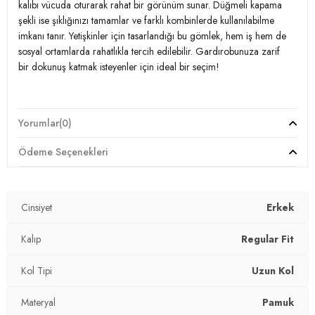
Kapama Şekli:
Düğmeli
kalıbı vücuda oturarak rahat bir görünüm sunar. Düğmeli kapama
şekli ise şıklığınızı tamamlar ve farklı kombinlerde kullanılabilme
Kol Tipi:
Uzun Kol
imkanı tanır. Yetişkinler için tasarlandığı bu gömlek, hem iş hem de
sosyal ortamlarda rahatlıkla tercih edilebilir. Gardırobunuza zarif
Kumaş Tipi:
% 100 Keten
bir dokunuş katmak isteyenler için ideal bir seçim!
Boy:
Standart
Kalıp Bilgisi:
Regular Fit
Model:
Gömlek
Yorumlar
(0)
Manken Bedeni:
Boy : 1.90 cm / Göğüs : 107 cm / Bel : 86 cm /
Giyim Tarzı:
Günlük/Casual
Beden : XL
Ödeme Seçenekleri
Materyal:
% 100 Pamuk
Yaş Grubu:
Yetişkin
Menşei:
Türkiye
Yaka Tipi:
Klasik Yaka
Cinsiyet
Erkek
3DY1CF26S1210000.12
Kapama Şekli:
Düğmeli
Kalıp
Regular Fit
Kol Tipi:
Uzun Kol
Kol Tipi
Uzun Kol
Kumaş Tipi:
% 100 Keten
Materyal
Pamuk