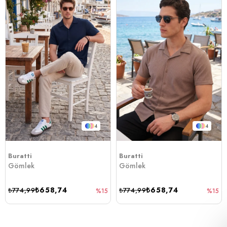
4
4
Buratti
Buratti
Gömlek
Gömlek
₺658,74
₺658,74
₺774,99
₺774,99
%15
%15