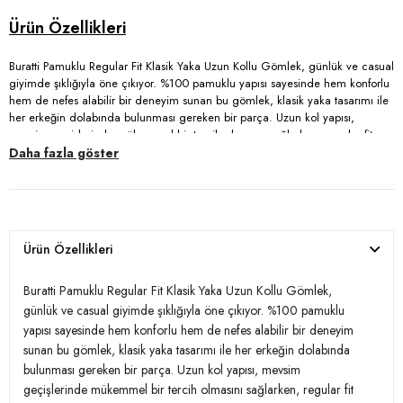
Buratti Pamuklu Regular Fit Klasik Yaka Uzun Kollu Gömlek, günlük ve casual
giyimde şıklığıyla öne çıkıyor. %100 pamuklu yapısı sayesinde hem konforlu
hem de nefes alabilir bir deneyim sunan bu gömlek, klasik yaka tasarımı ile
her erkeğin dolabında bulunması gereken bir parça. Uzun kol yapısı,
mevsim geçişlerinde mükemmel bir tercih olmasını sağlarken, regular fit
kalıbı vücuda oturarak rahat bir görünüm sunar. Düğmeli kapama şekli ise
Daha fazla göster
şıklığınızı tamamlar ve farklı kombinlerde kullanılabilme imkanı tanır.
Yetişkinler için tasarlandığı bu gömlek, hem iş hem de sosyal ortamlarda
rahatlıkla tercih edilebilir. Gardırobunuza zarif bir dokunuş katmak isteyenler
için ideal bir seçim!
Ürün Özellikleri
Model:
Gömlek
Buratti Pamuklu Regular Fit Klasik Yaka Uzun Kollu Gömlek,
Giyim Tarzı:
Günlük/Casual
günlük ve casual giyimde şıklığıyla öne çıkıyor. %100 pamuklu
yapısı sayesinde hem konforlu hem de nefes alabilir bir deneyim
Materyal:
% 100 Pamuk
sunan bu gömlek, klasik yaka tasarımı ile her erkeğin dolabında
bulunması gereken bir parça. Uzun kol yapısı, mevsim
Yaka Tipi:
Klasik Yaka
geçişlerinde mükemmel bir tercih olmasını sağlarken, regular fit