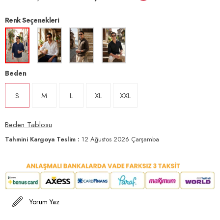
Renk Seçenekleri
Beden
S
M
L
XL
XXL
Beden Tablosu
Tahmini Kargoya Teslim
:
12 Ağustos 2026 Çarşamba
Yorum Yaz