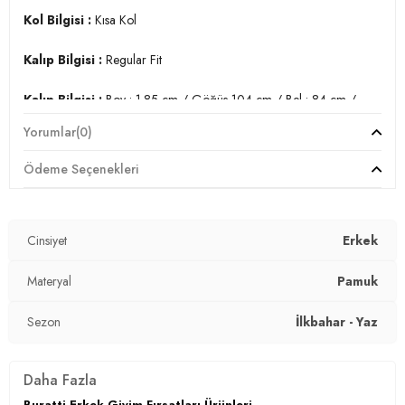
Kol Bilgisi :
Kısa Kol
Kalıp Bilgisi :
Regular Fit
Kalıp Bilgisi :
Boy : 1.85 cm / Göğüs 104 cm / Bel : 84 cm /
Basen 104 cm / Beden : L
Yorumlar
(0)
Üretim Yeri :
Türkiye
Ödeme Seçenekleri
3DY15902964.07
Cinsiyet
Erkek
Materyal
Pamuk
Sezon
İlkbahar - Yaz
Daha Fazla
Buratti Erkek Giyim Fırsatları Ürünleri