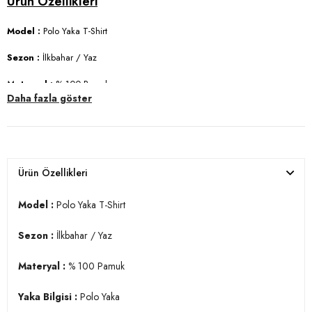
Model :
Polo Yaka T-Shirt
Sezon :
İlkbahar / Yaz
Materyal :
% 100 Pamuk
Daha fazla göster
Yaka Bilgisi :
Polo Yaka
Kol Bilgisi :
Kısa Kol
Kalıp Bilgisi :
Regular Fit
Ürün Özellikleri
Kalıp Bilgisi :
Boy : 1.85 cm / Göğüs 104 cm / Bel : 84 cm / Basen 104
cm / Beden : L
Model :
Polo Yaka T-Shirt
Üretim Yeri :
Türkiye
Sezon :
İlkbahar / Yaz
3DY15902964.07
Materyal :
% 100 Pamuk
Yaka Bilgisi :
Polo Yaka