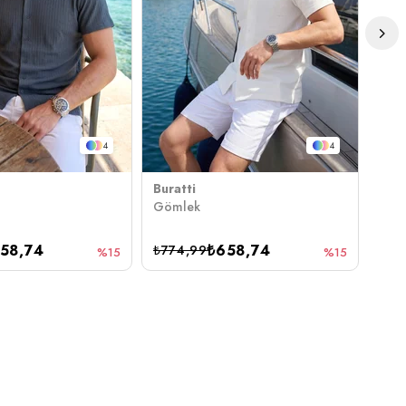
4
4
Buratti
Bura
Gömlek
Göm
58,74
₺658,74
₺774,99
₺1.
%15
%15