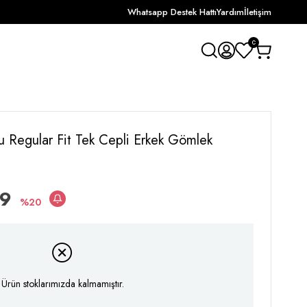
Whatsapp Destek Hattı
Yardım
İletişim
0
u Regular Fit Tek Cepli Erkek Gömlek
99
20
Ürün stoklarımızda kalmamıştır.