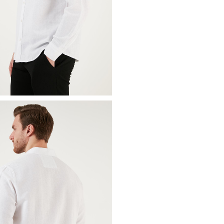
Yaka Bilgisi :
Düz Yaka
Kol Bilgisi :
Uzun Kol
Cep Bilgisi :
Tek Cepli
Kalıp Bilgisi :
Regular Fit
Detay :
Standart uzunluk
Manken Ölçüsü :
Boy : 1.88 cm
Üretim Yeri :
Türkiye
3DY1CF24S128229.25