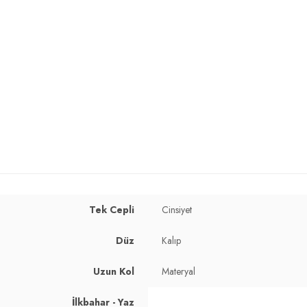
Tek Cepli
Cinsiyet
Düz
Kalıp
 cm / Basen : 102 cm / Beden : L
Uzun Kol
Materyal
İlkbahar - Yaz