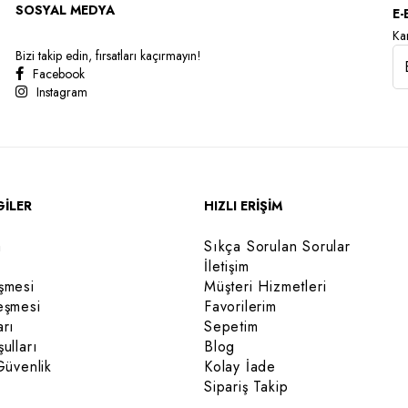
SOSYAL MEDYA
E-
Kam
Bizi takip edin, fırsatları kaçırmayın!
Facebook
Instagram
GİLER
HIZLI ERİŞİM
a
Sıkça Sorulan Sorular
İletişim
şmesi
Müşteri Hizmetleri
eşmesi
Favorilerim
arı
Sepetim
ulları
Blog
Güvenlik
Kolay İade
Sipariş Takip