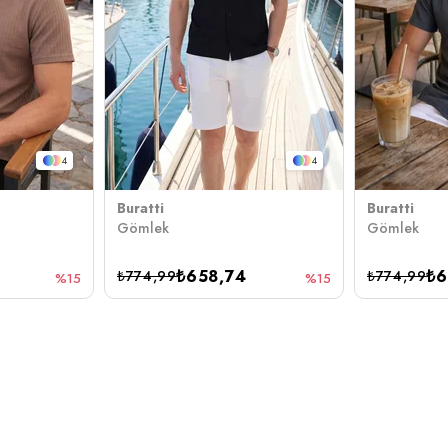
4
4
Buratti
Buratti
Gömlek
Gömlek
₺658,74
₺6
₺774,99
₺774,99
%15
%15