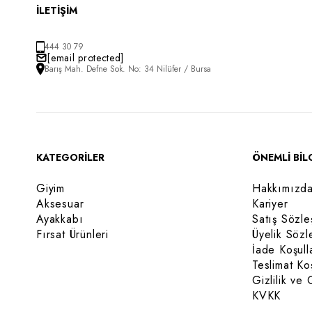
İLETİŞİM
444 30 79
[email protected]
Barış Mah. Defne Sok. No: 34 Nilüfer / Bursa
KATEGORİLER
ÖNEMLİ BİL
Giyim
Hakkımızd
Aksesuar
Kariyer
Ayakkabı
Satış Sözle
Fırsat Ürünleri
Üyelik Sözl
İade Koşull
Teslimat Koş
Gizlilik ve 
KVKK