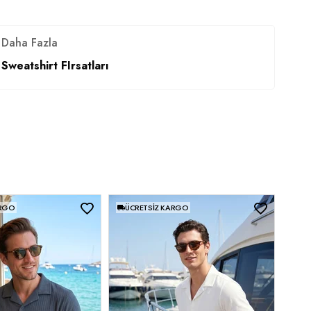
Daha Fazla
Sweatshirt FIrsatları
ARGO
ÜCRETSIZ KARGO
ÜC