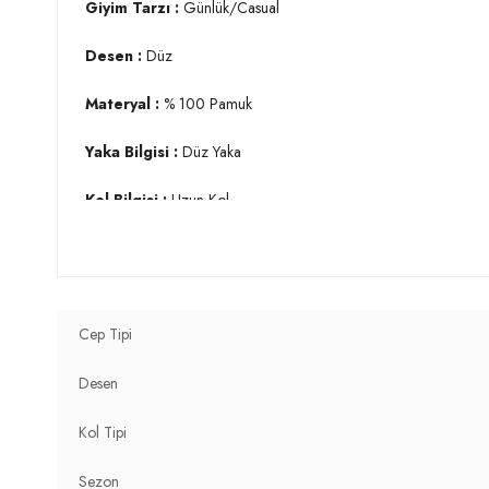
Giyim Tarzı :
Günlük/Casual
Desen :
Düz
Materyal :
% 100 Pamuk
Yaka Bilgisi :
Düz Yaka
Kol Bilgisi :
Uzun Kol
Cep Bilgisi :
Tek Cepli
Kalıp Bilgisi :
Regular Fit
Cep Tipi
Detay :
Standart uzunluk
Desen
Manken Ölçüsü :
Boy : 1.88 cm / Göğüs : 101 cm / Bel : 83
Kol Tipi
Üretim Yeri :
Türkiye
3DY1CF24S128229.25
Sezon