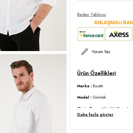
Beden Tablosu
Yorum Yaz
Marka :
Buratti
Model :
Gömlek
Giyim Tarzı :
Günlük/Casual
Daha fazla göster
Desen :
Düz
Materyal :
% 100 Pamuk