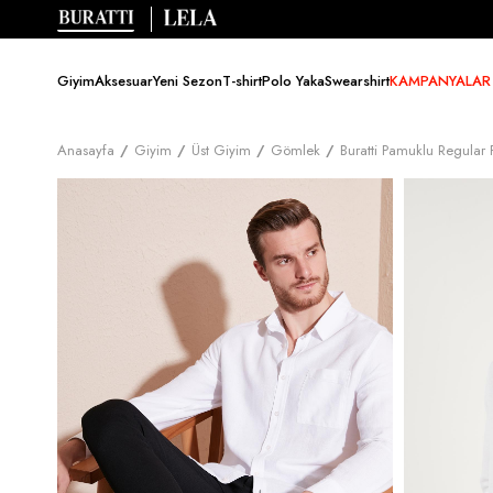
Giyim
Aksesuar
Yeni Sezon
T-shirt
Polo Yaka
Swearshirt
KAMPANYALAR
Anasayfa
Giyim
Üst Giyim
Gömlek
Buratti Pamuklu Regula