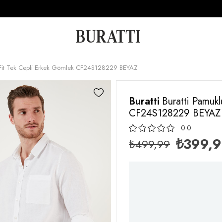
r Fit Tek Cepli Erkek Gömlek CF24S128229 BEYAZ
Buratti
Buratti Pamukl
CF24S128229 BEYAZ
0.0
₺399,
₺499,99