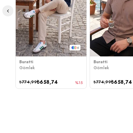
4
Buratti
Buratti
Gömlek
Gömlek
₺658,74
₺658,74
₺774,99
₺774,99
%15