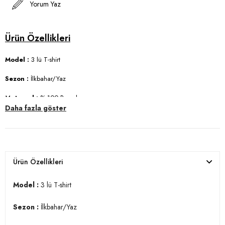
Yorum Yaz
Model :
3 lü T-shirt
Sezon :
İlkbahar/Yaz
Materyal :
% 100 Pamuk
Daha fazla göster
Yaka Bilgisi :
Fermuarlı Polo Yaka
Kol Bilgisi :
Kısa Kol
Kalıp Bilgisi :
Regular Fit
Ürün Özellikleri
Detay :
-Büyük bedenleri mevcuttur
Model :
3 lü T-shirt
Manken Ölçüsü :
Boy 1.88 cm / Göğüs 99 cm / Bel 77 cm / Kalça 97
Sezon :
İlkbahar/Yaz
cm / Beden L