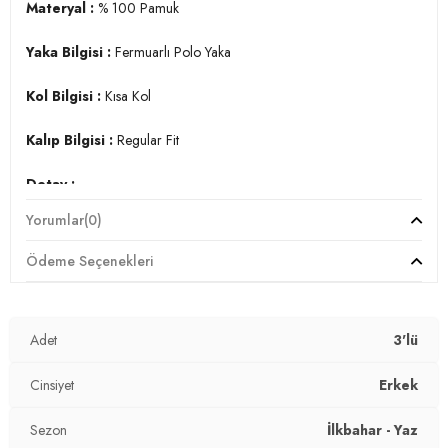
Materyal :
% 100 Pamuk
Üretim Yeri :
Türkiye
7DS15902434S3.6217
Yaka Bilgisi :
Fermuarlı Polo Yaka
Kol Bilgisi :
Kısa Kol
Kalıp Bilgisi :
Regular Fit
Detay :
-Büyük bedenleri mevcuttur
Yorumlar
(0)
Manken Ölçüsü :
Boy 1.88 cm / Göğüs 99 cm / Bel 77 cm /
Ödeme Seçenekleri
Kalça 97 cm / Beden L
Üretim Yeri :
Türkiye
7DS15902434S3.6217
Adet
3'lü
Cinsiyet
Erkek
Sezon
İlkbahar - Yaz