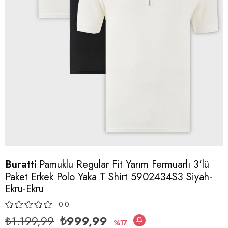
Buratti
Pamuklu Regular Fit Yarım Fermuarlı 3'lü
Paket Erkek Polo Yaka T Shirt 5902434S3 Siyah-
Ekru-Ekru
0.0
₺1.199,99
₺999,99
17