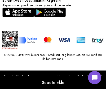
Buratti Mobil Uygulamasını Keşfedin!
Alışverişin en pratik ve güvenli yolu artık cebinizde.
© 2026, Buratti www.buratti.com.tr Kredi kartı bilgileriniz 256 bit SSL sertifikası
ile korunmaktadır.
Buratti, 40 yılı aşkın perakende geçmişine sahip ve Türkiye’nin çeşitli
illerinde 22 şubesi bulunan Çetin Family Mağazacılık tarafından
kurulmuştur.