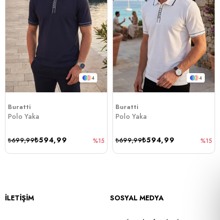
4
4
Buratti
Buratti
Polo Yaka
Polo Yaka
₺594,99
₺594,99
₺699,99
₺699,99
%15
%15
İLETİŞİM
SOSYAL MEDYA