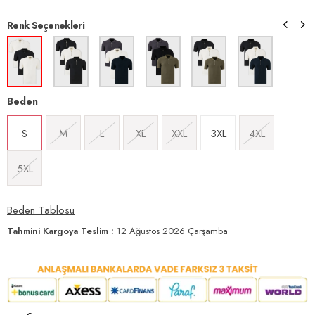
Renk Seçenekleri
Beden
S
M
L
XL
XXL
3XL
4XL
5XL
Beden Tablosu
Tahmini Kargoya Teslim
:
12 Ağustos 2026 Çarşamba