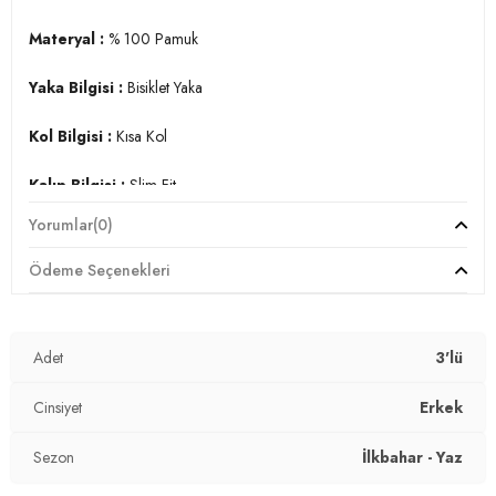
Materyal :
% 100 Pamuk
Yaka Bilgisi :
Bisiklet Yaka
Kol Bilgisi :
Kısa Kol
Kalıp Bilgisi :
Slim Fit
Yorumlar
(0)
Üretim Yeri :
Türkiye
7DS1541S31.6283
Ödeme Seçenekleri
Adet
3'lü
Cinsiyet
Erkek
Sezon
İlkbahar - Yaz