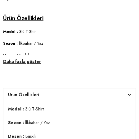
Model :
3lü T-Shirt
Sezon :
İlkbahar / Yaz
Desen :
Baskılı
Daha fazla göster
Materyal :
% 100 Pamuk
Yaka Bilgisi :
Bisiklet Yaka
Kol Bilgisi :
Kısa Kol
Ürün Özellikleri
Kalıp Bilgisi :
Slim Fit
Model :
3lü T-Shirt
Üretim Yeri :
Türkiye
7DS1541S31.6283
Sezon :
İlkbahar / Yaz
Desen :
Baskılı