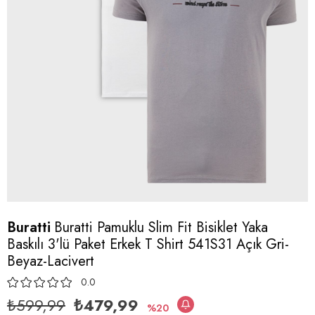
Buratti
Buratti Pamuklu Slim Fit Bisiklet Yaka
Baskılı 3'lü Paket Erkek T Shirt 541S31 Açık Gri-
Beyaz-Lacivert
0.0
₺599,99
₺479,99
20