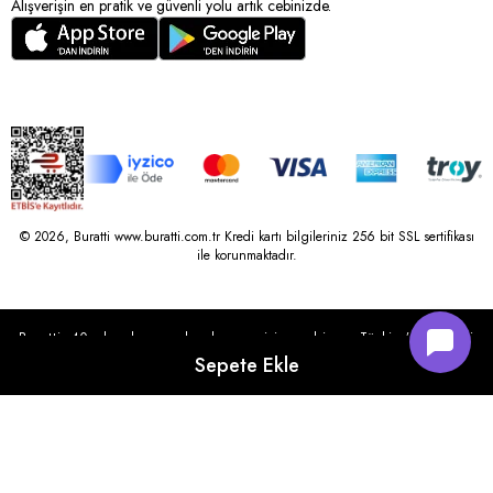
Alışverişin en pratik ve güvenli yolu artık cebinizde.
© 2026, Buratti www.buratti.com.tr Kredi kartı bilgileriniz 256 bit SSL sertifikası
ile korunmaktadır.
Buratti, 40 yılı aşkın perakende geçmişine sahip ve Türkiye’nin çeşitli
illerinde 22 şubesi bulunan Çetin Family Mağazacılık tarafından
kurulmuştur.