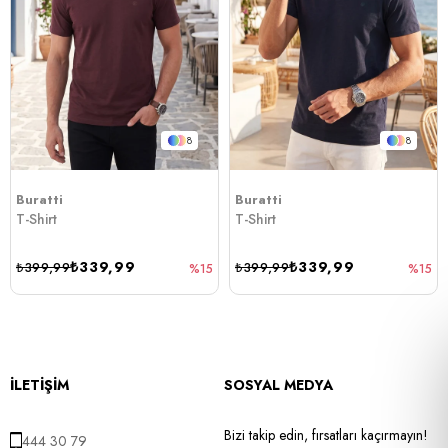
8
8
Buratti
Buratti
T-Shirt
T-Shirt
₺339,99
₺339,99
₺399,99
₺399,99
%15
%15
İLETİŞİM
SOSYAL MEDYA
Bizi takip edin, fırsatları kaçırmayın!
444 30 79