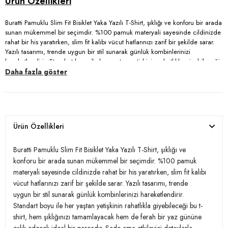
Buratti Pamuklu Slim Fit Bisiklet Yaka Yazılı T-Shirt, şıklığı ve konforu bir arada
sunan mükemmel bir seçimdir. %100 pamuk materyali sayesinde cildinizde
rahat bir his yaratırken, slim fit kalıbı vücut hatlarınızı zarif bir şekilde sarar.
Yazılı tasarımı, trende uygun bir stil sunarak günlük kombinlerinizi
hareketlendirir. Standart boyu ile her yaştan yetişkinin rahatlıkla giyebileceği
bu t-shirt, hem şıklığınızı tamamlayacak hem de ferah bir yaz gününe eşlik
Daha fazla göster
edecek ideal bir parçadır. Sade ama etkileyici detaylarla dolu bu Buratti T-
Shirt, gardırobunuzda mutlaka yer alması gereken bir ürün!
Model:
T Shirt
Ürün Özellikleri
Materyal:
%100 Cotton
Buratti Pamuklu Slim Fit Bisiklet Yaka Yazılı T-Shirt, şıklığı ve
Kumaş Tipi:
Belirtilmemiş
konforu bir arada sunan mükemmel bir seçimdir. %100 pamuk
materyali sayesinde cildinizde rahat bir his yaratırken, slim fit kalıbı
Boy:
Standart
vücut hatlarınızı zarif bir şekilde sarar. Yazılı tasarımı, trende
uygun bir stil sunarak günlük kombinlerinizi hareketlendirir.
Kalıp Bilgisi:
Slim Fit
Standart boyu ile her yaştan yetişkinin rahatlıkla giyebileceği bu t-
Yaş Grubu:
Yetişkin
shirt, hem şıklığınızı tamamlayacak hem de ferah bir yaz gününe