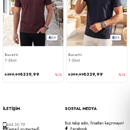
8
8
Buratti
Buratti
T-Shirt
T-Shirt
₺339,99
₺339,99
₺399,99
₺399,99
%15
%15
İLETİŞİM
SOSYAL MEDYA
Bizi takip edin, fırsatları kaçırmayın!
444 30 79
Facebook
[email protected]