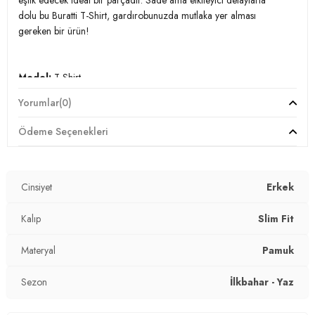
eşlik edecek ideal bir parçadır. Sade ama etkileyici detaylarla
Menşei:
Türkiye
dolu bu Buratti T-Shirt, gardırobunuzda mutlaka yer alması
3DY1541ENJOY.07
gereken bir ürün!
Model:
T Shirt
Yorumlar
(0)
Materyal:
%100 Cotton
Ödeme Seçenekleri
Kumaş Tipi:
Belirtilmemiş
Boy:
Standart
Cinsiyet
Erkek
Kalıp Bilgisi:
Slim Fit
Kalıp
Slim Fit
Yaş Grubu:
Yetişkin
Materyal
Pamuk
Menşei:
Türkiye
3DY1541ENJOY.07
Sezon
İlkbahar - Yaz