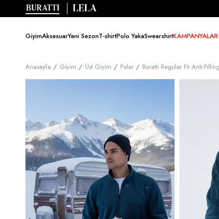
Giyim
Aksesuar
Yeni Sezon
T-shirt
Polo Yaka
Swearshirt
KAMPANYALAR
Anasayfa
Giyim
Üst Giyim
Polar
Buratti Regular Fit Anti-P