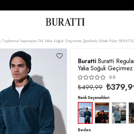
illing Tüylenme Yapmayan Dik Yaka Soğuk Geçirmez Şardonlu Erkek Polar 58967
Buratti
Buratti Regula
Yaka Soğuk Geçirmez
0.0
₺379,9
₺499,99
Renk Seçenekleri
Beden