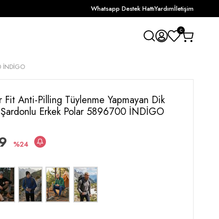
Whatsapp Destek Hattı
Yardım
İletişim
0
00 İNDİGO
r Fit Anti-Pilling Tüylenme Yapmayan Dik
 Şardonlu Erkek Polar 5896700 İNDİGO
9
24