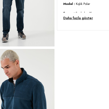
Model :
Kışlık Polar
Sezon :
Sonbahar/Kış
Daha fazla göster
Desen :
Desensiz/Düz
Materyal :
% 100 Polyester
Yaka Bilgisi :
Yarım Fermuarlı D
Kol Bilgisi :
Uzun Kol
Kalıp Bilgisi :
Regular Fit
Detay :
-Şardonlu
-Standart uzunluk, orta
-Anti-Pilling tüylenme yapmayan
-Tam ve rahat bir uyum sağlayan e
Manken Ölçüsü :
Boy : 1.88 cm
Üretim Yeri :
Türkiye