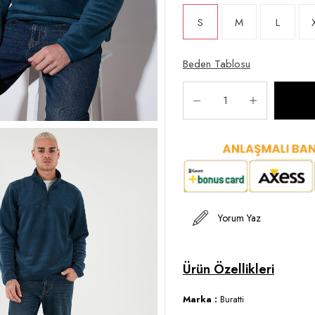
S
M
L
Beden Tablosu
Yorum Yaz
Marka :
Buratti