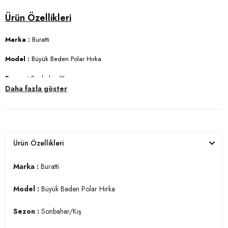
Marka :
Buratti
Model :
Büyük Beden Polar Hırka
Sezon :
Sonbahar/Kış
Daha fazla göster
Materyal :
% 100 Polyester
Yaka Bilgisi :
Dik Yaka
Kapama Bilgisi :
Fermuarlı
Ürün Özellikleri
Kol Bilgisi :
Uzun Kol
Marka :
Buratti
Cep Bilgisi :
Cepli
Model :
Büyük Beden Polar Hırka
Kalıp Bilgisi :
Regular Fit
Sezon :
Sonbahar/Kış
Detay :
-Standart uzunluk, orta