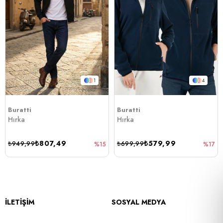
1
4
Buratti
Buratti
Hırka
Hırka
₺807,49
₺579,99
₺949,99
₺699,99
%15
%17
İLETİŞİM
SOSYAL MEDYA