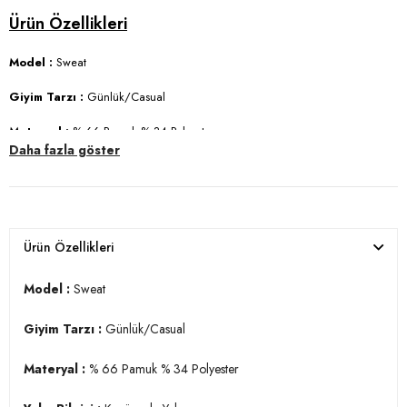
Model :
Sweat
Giyim Tarzı :
Günlük/Casual
Materyal :
% 66 Pamuk % 34 Polyester
Daha fazla göster
Yaka Bilgisi :
Kapüşonlu Yaka
Kapama Bilgisi :
Fermuar
Cep Bilgisi :
Cepli
Ürün Özellikleri
Kol Bilgisi :
Uzun Kol
Model :
Sweat
Kalıp Bilgisi :
Regular Fit
Giyim Tarzı :
Günlük/Casual
Manken Ölçüsü :
Boy : 1.86 cm / Göğüs : 96 cm / Bel : 77 cm / Basen
: 97 cm / Beden : L
Materyal :
% 66 Pamuk % 34 Polyester
Üretim Yeri :
Türkiye