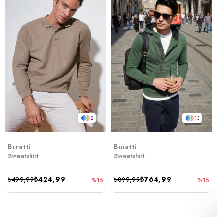
2
13
Buratti
Buratti
Sweatshirt
Sweatshirt
₺424,99
₺764,99
₺499,99
₺899,99
%15
%15