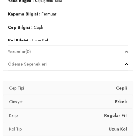
3DK15905340.1690
Yaka Bilgisi :
Kapüşonlu Yaka
Kapama Bilgisi :
Fermuar
Cep Bilgisi :
Cepli
Kol Bilgisi :
Uzun Kol
Yorumlar
(0)
Kalıp Bilgisi :
Regular Fit
Ödeme Seçenekleri
Manken Ölçüsü :
Boy : 1.86 cm / Göğüs : 96 cm / Bel : 77
cm / Basen : 97 cm / Beden : L
Üretim Yeri :
Türkiye
Cep Tipi
Cepli
3DK15905340.1690
Cinsiyet
Erkek
Kalıp
Regular Fit
Kol Tipi
Uzun Kol