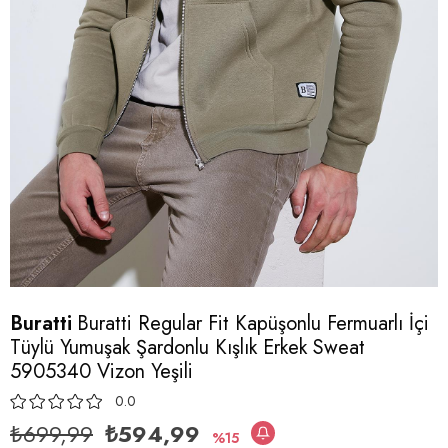
Buratti
Buratti Regular Fit Kapüşonlu Fermuarlı İçi
Tüylü Yumuşak Şardonlu Kışlık Erkek Sweat
5905340 Vizon Yeşili
0.0
₺699,99
₺594,99
15