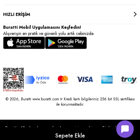
HIZLI ERİŞİM
Buratti Mobil Uygulamasını Keşfedin!
Alışverişin en pratik ve güvenli yolu artık cebinizde.
© 2026, Buratti www.buratti.com.tr Kredi kartı bilgileriniz 256 bit SSL sertifikası
ile korunmaktadır.
Buratti, 40 yılı aşkın perakende geçmişine sahip ve Türkiye’nin çeşitli
illerinde 22 şubesi bulunan Çetin Family Mağazacılık tarafından
kurulmuştur.