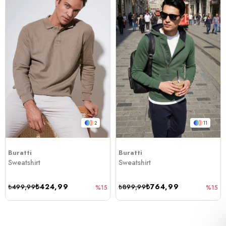
2
11
Buratti
Buratti
Sweatshirt
Sweatshirt
₺424,99
₺764,99
₺499,99
₺899,99
%15
%15