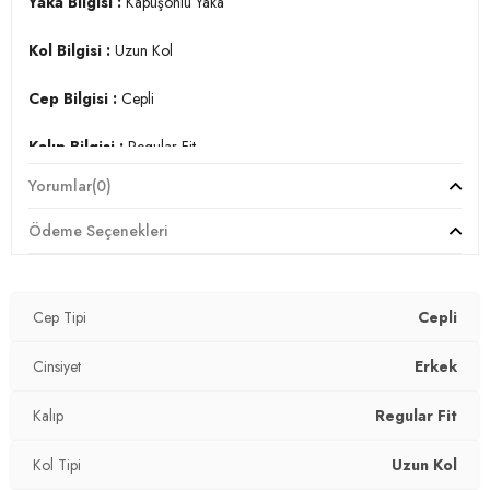
Yaka Bilgisi :
Kapüşonlu Yaka
Kol Bilgisi :
Uzun Kol
Cep Bilgisi :
Cepli
Kalıp Bilgisi :
Regular Fit
Yorumlar
(0)
Manken Ölçüsü :
Boy : 1.86 cm / Göğüs : 96 cm / Bel : 77
cm / Basen : 97 cm / Beden : M
Ödeme Seçenekleri
Üretim Yeri :
Türkiye
3DK15905281.140
Cep Tipi
Cepli
Cinsiyet
Erkek
Kalıp
Regular Fit
Kol Tipi
Uzun Kol