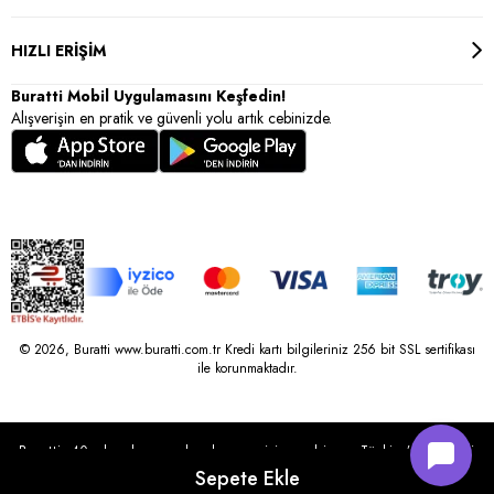
HIZLI ERİŞİM
Buratti Mobil Uygulamasını Keşfedin!
Alışverişin en pratik ve güvenli yolu artık cebinizde.
© 2026, Buratti www.buratti.com.tr Kredi kartı bilgileriniz 256 bit SSL sertifikası
ile korunmaktadır.
Buratti, 40 yılı aşkın perakende geçmişine sahip ve Türkiye’nin çeşitli
illerinde 22 şubesi bulunan Çetin Family Mağazacılık tarafından
kurulmuştur.