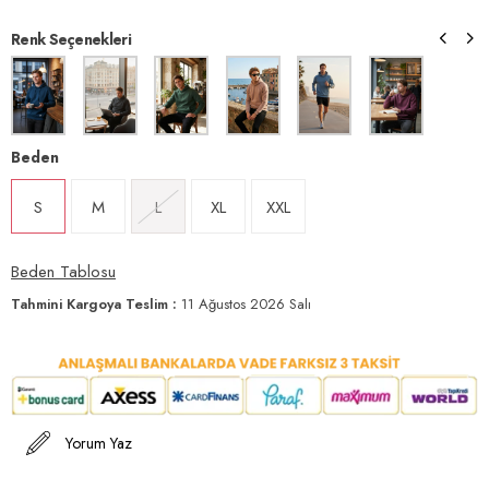
Renk Seçenekleri
Beden
S
M
L
XL
XXL
Beden Tablosu
Tahmini Kargoya Teslim
:
11 Ağustos 2026 Salı
Yorum Yaz