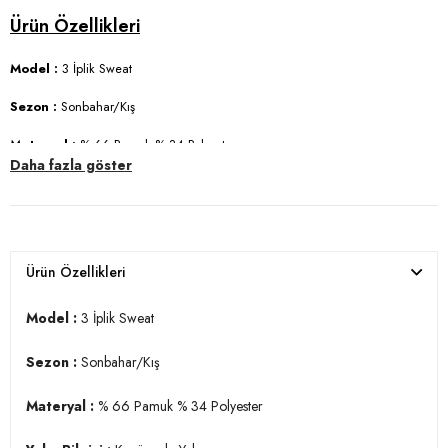
Model :
3 İplik Sweat
Sezon :
Sonbahar/Kış
Materyal :
% 66 Pamuk % 34 Polyester
Daha fazla göster
Yaka Bilgisi :
Kapüşonlu Yaka
Kol Bilgisi :
Uzun Kol
Cep Bilgisi :
Cepli
Ürün Özellikleri
Kalıp Bilgisi :
Regular Fit
Model :
3 İplik Sweat
Manken Ölçüsü :
Boy : 1.86 cm / Göğüs : 96 cm / Bel : 77 cm / Basen
: 97 cm / Beden : M
Sezon :
Sonbahar/Kış
Üretim Yeri :
Türkiye
Materyal :
% 66 Pamuk % 34 Polyester
3DK15905281.140