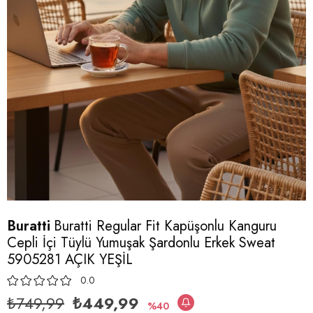
Buratti
Buratti Regular Fit Kapüşonlu Kanguru
Cepli İçi Tüylü Yumuşak Şardonlu Erkek Sweat
5905281 AÇIK YEŞİL
0.0
₺749,99
₺449,99
40