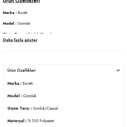
Marka :
Buratti
Model :
Gömlek
Giyim Tarzı :
Günlük/Casual
Daha fazla göster
Materyal :
% 100 Polyester
Yaka Bilgisi :
Düğmeli Yaka
Kapama Bilgisi :
Düğme
Ürün Özellikleri
Kol Bilgisi :
Uzun Kol
Marka :
Buratti
Kalıp Bilgisi :
Regular Fit
Model :
Gömlek
Manken Ölçüsü :
Boy : 1.88 cm / Göğüs : 99 cm / Bel : 77 cm / Basen
: 97 cm / Beden : L
Giyim Tarzı :
Günlük/Casual
Üretim Yeri :
Türkiye
3DY1CF25S116777.07
Materyal :
% 100 Polyester