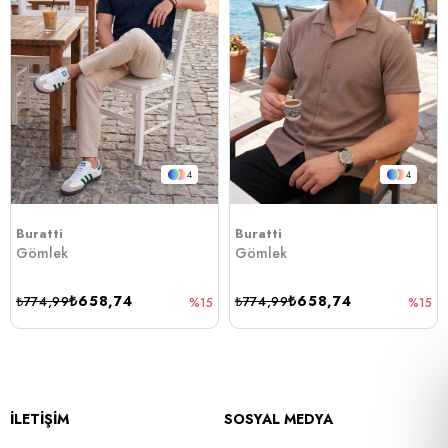
4
4
Buratti
Buratti
Gömlek
Gömlek
₺658,74
₺658,74
₺774,99
₺774,99
%15
%15
İLETİŞİM
SOSYAL MEDYA