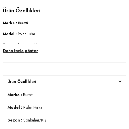
Marka :
Buratti
Model :
Polar Hırka
Sezon :
Sonbahar/Kış
Daha fazla göster
Materyal :
% 100 Polyester
Yaka Bilgisi :
Dik Yaka
Kol Bilgisi :
Uzun Kol
Ürün Özellikleri
Kapama Bilgisi :
Fermuarlı
Marka :
Buratti
Cep Bilgisi :
Cepli
Model :
Polar Hırka
Manken Ölçüsü :
Boy : 1.89 cm / Göğüs : 91 cm / Bel : 78 cm / Basen :
95 cm / Beden : L
Sezon :
Sonbahar/Kış
Üretim Yeri :
Türkiye