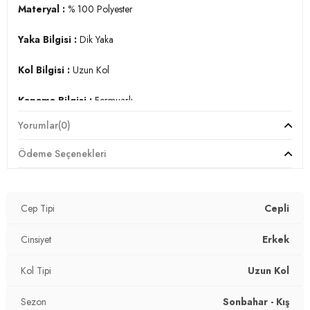
3DK15906028.848
Materyal :
% 100 Polyester
Yaka Bilgisi :
Dik Yaka
Kol Bilgisi :
Uzun Kol
Kapama Bilgisi :
Fermuarlı
Yorumlar
(0)
Cep Bilgisi :
Cepli
Ödeme Seçenekleri
Manken Ölçüsü :
Boy : 1.89 cm / Göğüs : 91 cm / Bel : 78 cm
/ Basen : 95 cm / Beden : L
Üretim Yeri :
Türkiye
Cep Tipi
Cepli
3DK15906028.848
Cinsiyet
Erkek
Kol Tipi
Uzun Kol
Sezon
Sonbahar - Kış