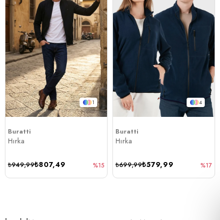
1
4
Buratti
Buratti
Hırka
Hırka
₺807,49
₺579,99
₺949,99
₺699,99
%15
%17