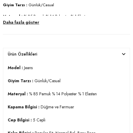
Giyim Tarzı :
Günlük/Casual
Materyal :
% 85 Pamuk % 14 Polyester % 1 Elastan
Daha fazla göster
Kapama Bilgisi :
Düğme ve Fermuar
Cep Bilgisi :
5 Cepli
Kalıp Bilgisi :
Regular Fit, Normal Bel, Boru Paça
Ürün Özellikleri
Manken Ölçüsü :
Boy : 1.88 cm / Göğüs : 108 cm / Bel : 80 cm /
Basen : 94 cm / Beden : 32-32
Model :
Jeans
Üretim Yeri :
Türkiye
Giyim Tarzı :
Günlük/Casual
3DE12201S51PARMA.12
Materyal :
% 85 Pamuk % 14 Polyester % 1 Elastan
Kapama Bilgisi :
Düğme ve Fermuar
Cep Bilgisi :
5 Cepli
Kalıp Bilgisi :
Regular Fit, Normal Bel, Boru Paça