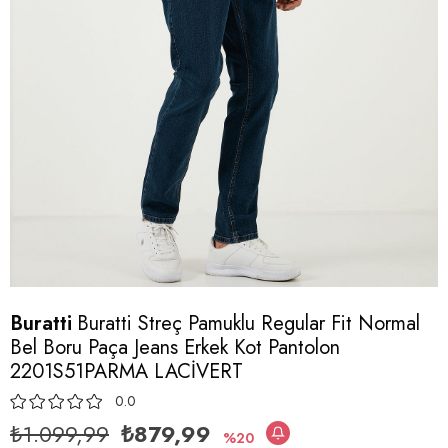
Buratti
Buratti Streç Pamuklu Regular Fit Normal
Bel Boru Paça Jeans Erkek Kot Pantolon
2201S51PARMA LACİVERT
0.0
₺1.099,99
₺879,99
20