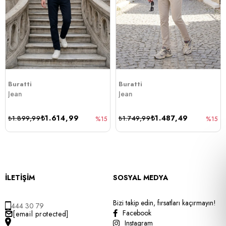
Buratti
Buratti
Jean
Jean
₺1.614,99
₺1.487,49
₺1.899,99
₺1.749,99
%15
%15
İLETİŞİM
SOSYAL MEDYA
Bizi takip edin, fırsatları kaçırmayın!
444 30 79
Facebook
[email protected]
Instagram