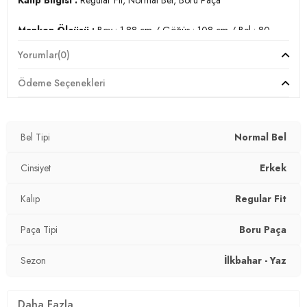
Manken Ölçüsü :
Boy : 1.88 cm / Göğüs : 108 cm / Bel : 80
cm / Basen : 94 cm / Beden : 32-32
Yorumlar
(0)
Üretim Yeri :
Türkiye
Ödeme Seçenekleri
3DE12201S51PARMA.12
Bel Tipi
Normal Bel
Cinsiyet
Erkek
Kalıp
Regular Fit
Paça Tipi
Boru Paça
Sezon
İlkbahar - Yaz
Daha Fazla