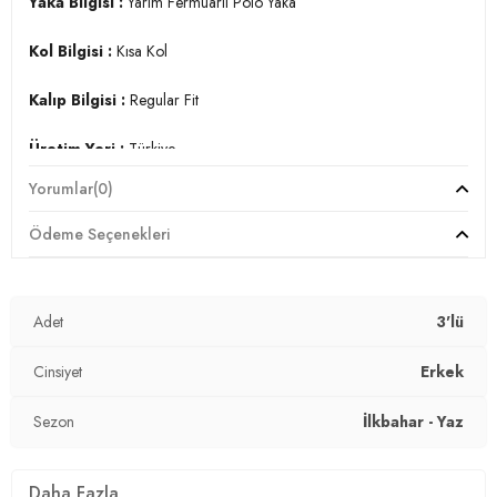
Yaka Bilgisi :
Yarım Fermuarlı Polo Yaka
Kol Bilgisi :
Kısa Kol
Kalıp Bilgisi :
Regular Fit
Üretim Yeri :
Türkiye
7DS15902972S3.6262
Yorumlar
(0)
Ödeme Seçenekleri
Adet
3'lü
Cinsiyet
Erkek
Sezon
İlkbahar - Yaz
Daha Fazla