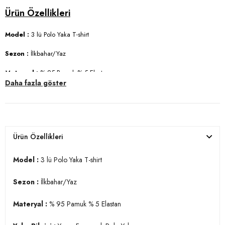
Model :
3 lü Polo Yaka T-shirt
Sezon :
İlkbahar/Yaz
Materyal :
% 95 Pamuk % 5 Elastan
Daha fazla göster
Yaka Bilgisi :
Yarım Fermuarlı Polo Yaka
Kol Bilgisi :
Kısa Kol
Kalıp Bilgisi :
Regular Fit
Ürün Özellikleri
Üretim Yeri :
Türkiye
7DS15902972S3.6262
Model :
3 lü Polo Yaka T-shirt
Sezon :
İlkbahar/Yaz
Materyal :
% 95 Pamuk % 5 Elastan