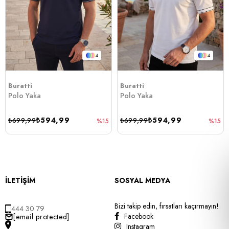
4
4
Buratti
Buratti
Polo Yaka
Polo Yaka
₺594,99
₺594,99
₺699,99
₺699,99
%15
%15
İLETİŞİM
SOSYAL MEDYA
Bizi takip edin, fırsatları kaçırmayın!
444 30 79
Facebook
[email protected]
Instagram