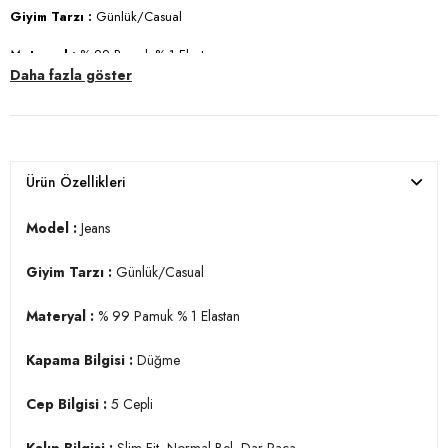
Giyim Tarzı :
Günlük/Casual
Materyal :
% 99 Pamuk % 1 Elastan
Daha fazla göster
Kapama Bilgisi :
Düğme
Cep Bilgisi :
5 Cepli
Kalıp Bilgisi :
Slim Fit, Normal Bel, Dar Paça
Ürün Özellikleri
Manken Ölçüsü :
Boy : 1.88 cm / Göğüs : 108 cm / Bel : 80 cm /
Basen : 94 cm / Beden : 31-32
Model :
Jeans
Üretim Yeri :
Türkiye
Giyim Tarzı :
Günlük/Casual
3DE11124S62NAPOLI.42
Materyal :
% 99 Pamuk % 1 Elastan
Kapama Bilgisi :
Düğme
Cep Bilgisi :
5 Cepli
Kalıp Bilgisi :
Slim Fit, Normal Bel, Dar Paça