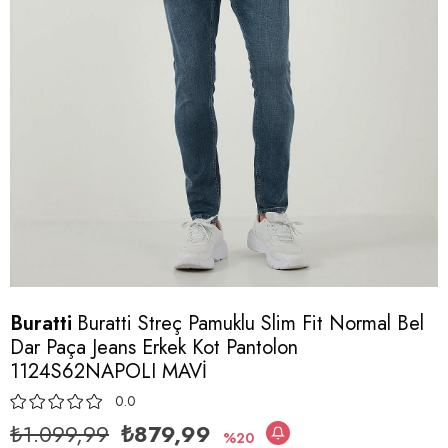
Buratti
Buratti Streç Pamuklu Slim Fit Normal Bel
Dar Paça Jeans Erkek Kot Pantolon
1124S62NAPOLI MAVİ
0.0
₺1.099,99
₺879,99
20