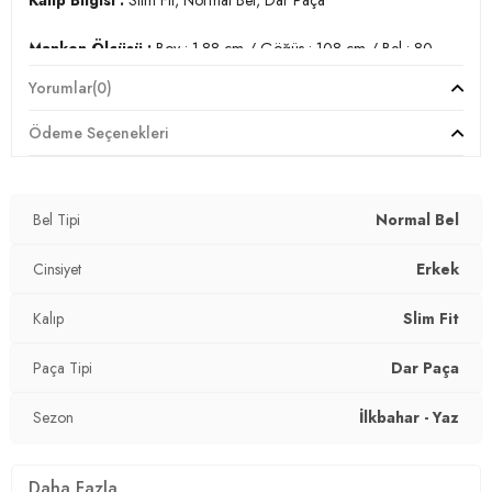
Manken Ölçüsü :
Boy : 1.88 cm / Göğüs : 108 cm / Bel : 80
cm / Basen : 94 cm / Beden : 31-32
Yorumlar
(0)
Üretim Yeri :
Türkiye
Ödeme Seçenekleri
3DE11124S62NAPOLI.42
Bel Tipi
Normal Bel
Cinsiyet
Erkek
Kalıp
Slim Fit
Paça Tipi
Dar Paça
Sezon
İlkbahar - Yaz
Daha Fazla