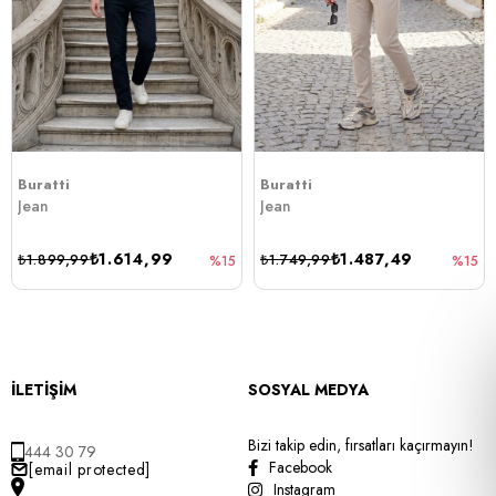
Buratti
Buratti
Jean
Jean
₺1.614,99
₺1.487,49
₺1.899,99
₺1.749,99
%15
%15
İLETİŞİM
SOSYAL MEDYA
Bizi takip edin, fırsatları kaçırmayın!
444 30 79
Facebook
[email protected]
Instagram