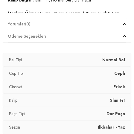
Manken Ölçüsü :
Boy: 1.88cm / Gögüs: 108 cm / Bel: 80 cm
/ Basen: 94 cm / Beden 31-32
Yorumlar
(0)
Üretim Yeri :
Türkiye
Ödeme Seçenekleri
3DE11124S80NAPOLI.12
Bel Tipi
Normal Bel
Cep Tipi
Cepli
Cinsiyet
Erkek
Kalıp
Slim Fit
Paça Tipi
Dar Paça
Sezon
İlkbahar - Yaz