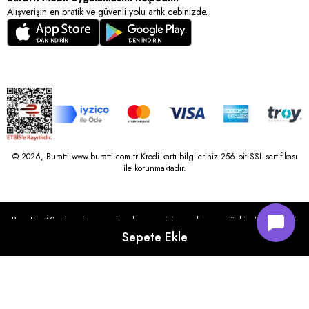
Alışverişin en pratik ve güvenli yolu artık cebinizde.
© 2026, Buratti www.buratti.com.tr Kredi kartı bilgileriniz 256 bit SSL sertifikası
ile korunmaktadır.
Buratti, 40 yılı aşkın perakende geçmişine sahip ve Türkiye’nin çeşitli
illerinde 22 şubesi bulunan Çetin Family Mağazacılık tarafından
kurulmuştur.