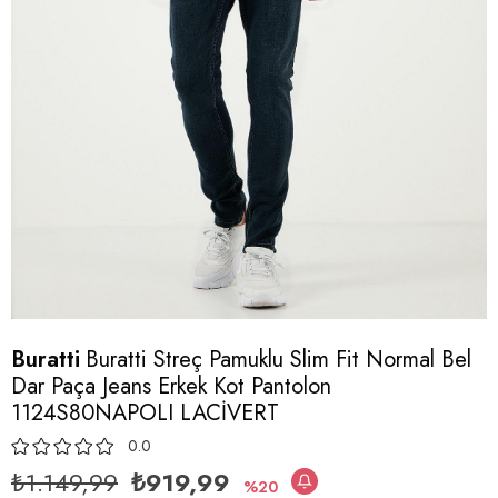
Buratti
Buratti Streç Pamuklu Slim Fit Normal Bel
Dar Paça Jeans Erkek Kot Pantolon
1124S80NAPOLI LACİVERT
0.0
₺1.149,99
₺919,99
20