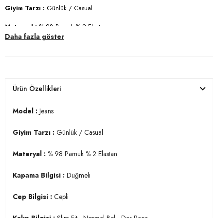
Giyim Tarzı :
Günlük / Casual
Materyal :
% 98 Pamuk % 2 Elastan
Daha fazla göster
Kapama Bilgisi :
Düğmeli
Cep Bilgisi :
Cepli
Kalıp Bilgisi :
Slim Fit , Normal Bel , Dar Paça
Ürün Özellikleri
Manken Ölçüsü :
Boy: 1.88cm / Gögüs: 108 cm / Bel: 80 cm / Basen:
94 cm / Beden 31-32
Model :
Jeans
Üretim Yeri :
Türkiye
Giyim Tarzı :
Günlük / Casual
3DE11124S80NAPOLI.12
Materyal :
% 98 Pamuk % 2 Elastan
Kapama Bilgisi :
Düğmeli
Cep Bilgisi :
Cepli
Kalıp Bilgisi :
Slim Fit , Normal Bel , Dar Paça