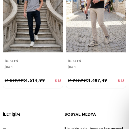
Buratti
Buratti
Jean
Jean
₺1.614,99
₺1.487,49
₺1.899,99
₺1.749,99
%15
%15
İLETİŞİM
SOSYAL MEDYA
Bizi takip edin, fırsatları kaçırmayın!