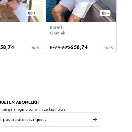
4
4
Buratti
Bura
Gömlek
Göm
58,74
₺658,74
₺774,99
₺1.
%15
%15
BÜLTEN ABONELİĞİ
panyalar için e-bültenimize kayıt olun.