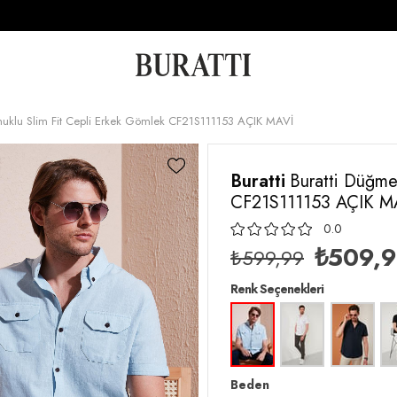
muklu Slim Fit Cepli Erkek Gömlek CF21S111153 AÇIK MAVİ
Buratti
Buratti Düğme
CF21S111153 AÇIK M
0.0
₺509,
₺599,99
Renk Seçenekleri
Beden