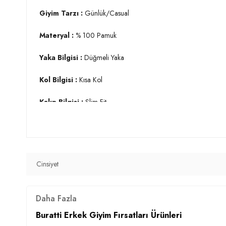
Giyim Tarzı :
Günlük/Casual
Materyal :
% 100 Pamuk
Yaka Bilgisi :
Düğmeli Yaka
Kol Bilgisi :
Kısa Kol
Kalıp Bilgisi :
Slim Fit
Manken Ölçüsü :
Boy : 1.88 cm / Göğüs : 99 cm / Bel : 77 
Üretim Yeri :
Türkiye
3DY1CF21S111153.67
Cinsiyet
Daha Fazla
Buratti Erkek Giyim Fırsatları Ürünleri