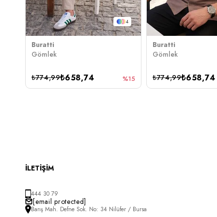
4
Buratti
Buratti
Gömlek
Gömlek
₺658,74
₺658,74
₺774,99
₺774,99
%15
İLETİŞİM
444 30 79
[email protected]
Barış Mah. Defne Sok. No: 34 Nilüfer / Bursa