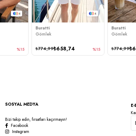
4
4
Buratti
Buratti
Gömlek
Gömlek
₺658,74
₺6
₺774,99
₺774,99
%15
%15
SOSYAL MEDYA
E-
Kam
Bizi takip edin, fırsatları kaçırmayın!
Facebook
Instagram