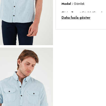
Model :
Gömlek
Giyim Tarzı :
Günlük/Casual
Daha fazla göster
Materyal :
% 100 Pamuk
Yaka Bilgisi :
Düğmeli Yaka
Kol Bilgisi :
Kısa Kol
Kalıp Bilgisi :
Slim Fit
Manken Ölçüsü :
Boy : 1.88 cm
Üretim Yeri :
Türkiye
3DY1CF21S111153.67