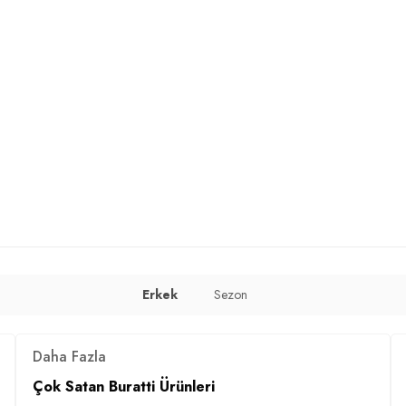
cm / Basen : 97 cm / Beden : L
Erkek
Sezon
Daha Fazla
Çok Satan Buratti Ürünleri