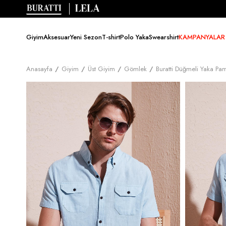
Giyim
Aksesuar
Yeni Sezon
T-shirt
Polo Yaka
Swearshirt
KAMPANYALAR
Anasayfa
Giyim
Üst Giyim
Gömlek
Buratti Düğmeli Yaka Pa