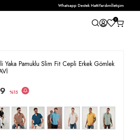
Whatsapp Destek Hattı
Yardım
İletişim
0
li Yaka Pamuklu Slim Fit Cepli Erkek Gömlek
AVİ
99
15