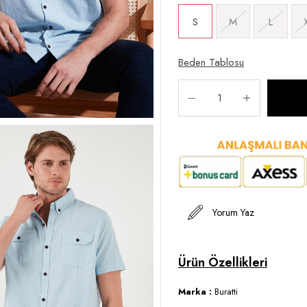
S
M
L
Beden Tablosu
Yorum Yaz
Marka :
Buratti