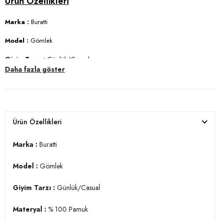
Marka :
Buratti
Model :
Gömlek
Giyim Tarzı :
Günlük/Casual
Daha fazla göster
Materyal :
% 100 Pamuk
Yaka Bilgisi :
Düğmeli Yaka
Kol Bilgisi :
Kısa Kol
Ürün Özellikleri
Kalıp Bilgisi :
Slim Fit
Marka :
Buratti
Manken Ölçüsü :
Boy : 1.88 cm / Göğüs : 99 cm / Bel : 77 cm / Basen
: 97 cm / Beden : L
Model :
Gömlek
Üretim Yeri :
Türkiye
Giyim Tarzı :
Günlük/Casual
3DY1CF21S111153.34
Materyal :
% 100 Pamuk