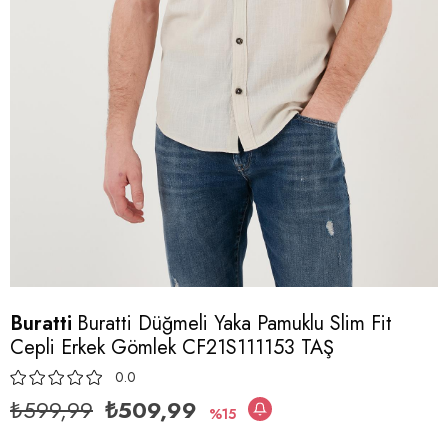
Buratti
Buratti Düğmeli Yaka Pamuklu Slim Fit
Cepli Erkek Gömlek CF21S111153 TAŞ
0.0
₺599,99
₺509,99
15