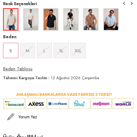
Renk Seçenekleri
Beden
S
M
L
XL
XXL
Beden Tablosu
Tahmini Kargoya Teslim
:
12 Ağustos 2026 Çarşamba
Yorum Yaz