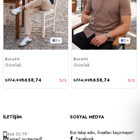
4
4
Buratti
Buratti
Gömlek
Gömlek
₺658,74
₺658,74
₺774,99
₺774,99
%15
%15
İLETİŞİM
SOSYAL MEDYA
Bizi takip edin, fırsatları kaçırmayın!
444 30 79
Facebook
[email protected]