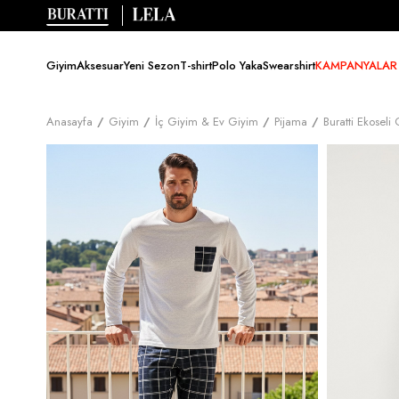
Giyim
Aksesuar
Yeni Sezon
T-shirt
Polo Yaka
Swearshirt
KAMPANYALAR
Anasayfa
Giyim
İç Giyim & Ev Giyim
Pijama
Buratti Ekosel