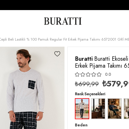
i Cepli Beli Lastikli % 100 Pamuk Regular Fit Erkek Pijama Takımı 6572001 GRİ 
Buratti
Buratti Ekosel
Erkek Pijama Takımı
0.0
₺579,
₺699,99
Renk Seçenekleri
Beden