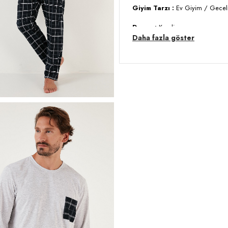
Giyim Tarzı :
Ev Giyim / Gecel
Desen :
Kareli
Daha fazla göster
Materyal :
% 100 Pamuk
Yaka Bilgisi :
Bisiklet Yaka
Cep Bilgisi :
Cepli
Kol Bilgisi :
Uzun Kol
Kalıp Bilgisi :
Regular Fit
Detay:
- Beli lastikli
- Standart uzunluk
-Yıkama Talimatı : Doğal yapısı
derecede, benzer renklerle ters 
bırakılmadan kurutulması önerilir
Manken Ölçüsü :
Boy : 1.88 cm