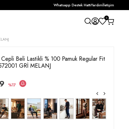
Whatsapp Destek Hattı
Yardım
İletişim
0
MELANJ
i Cepli Beli Lastikli % 100 Pamuk Regular Fit
 6572001 GRİ MELANJ
99
17