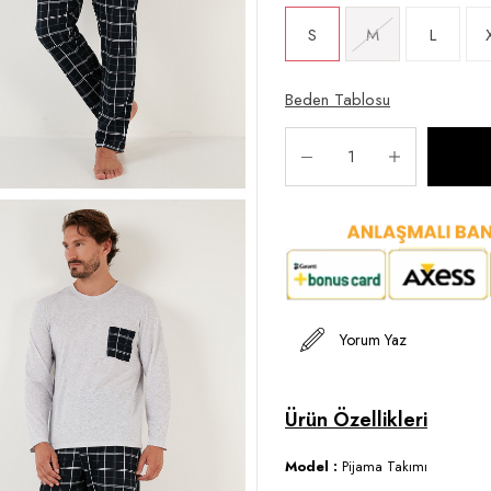
S
M
L
Beden Tablosu
Yorum Yaz
Model :
Pijama Takımı