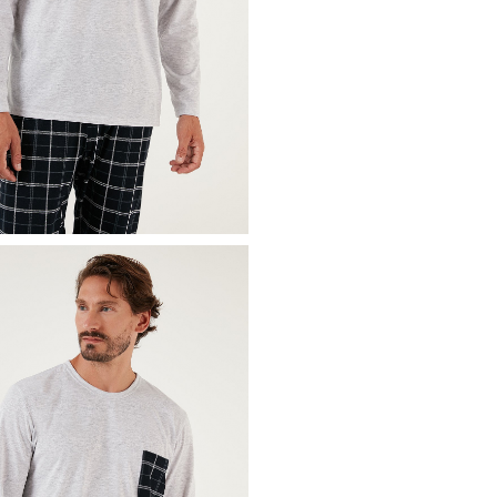
Üretim Yeri :
Türkiye
3DK16572001.503