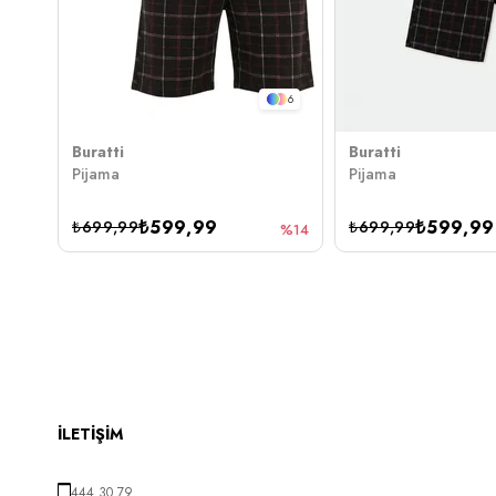
6
Buratti
Buratti
Pijama
Pijama
₺599,99
₺599,99
₺699,99
₺699,99
%14
İLETİŞİM
444 30 79