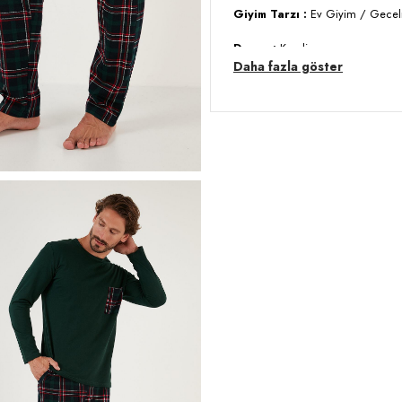
Giyim Tarzı :
Ev Giyim / Gecel
Desen :
Kareli
Daha fazla göster
Materyal :
% 100 Pamuk
Yaka Bilgisi :
Bisiklet Yaka
Cep Bilgisi :
Cepli
Kol Bilgisi :
Uzun Kol
Kalıp Bilgisi :
Regular Fit
Detay:
- Beli lastikli
- Standart uzunluk
Manken Ölçüsü :
Boy : 1.88 cm
Üretim Yeri :
Türkiye
3DK16572001.08