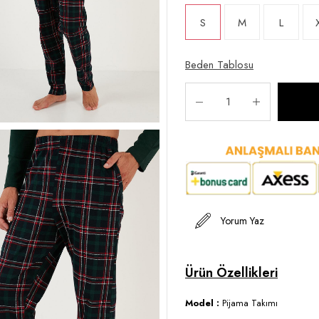
S
M
L
Beden Tablosu
Yorum Yaz
Model :
Pijama Takımı