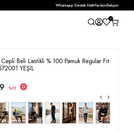
Whatsapp Destek Hattı
Yardım
İletişim
0
i Cepli Beli Lastikli % 100 Pamuk Regular Fit
6572001 YEŞİL
99
17