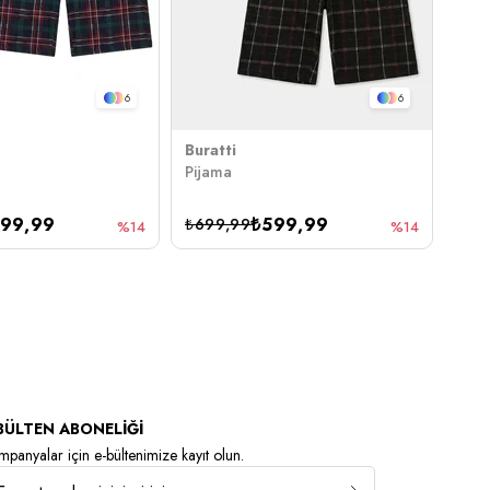
6
6
Buratti
Bura
Pijama
Pija
99,99
₺599,99
₺699,99
₺69
%14
%14
BÜLTEN ABONELİĞİ
panyalar için e-bültenimize kayıt olun.