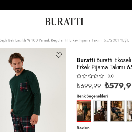
 Cepli Beli Lastikli % 100 Pamuk Regular Fit Erkek Pijama Takımı 6572001 YEŞİL
Buratti
Buratti Ekosel
Erkek Pijama Takımı 
0.0
₺579,
₺699,99
Renk Seçenekleri
Beden