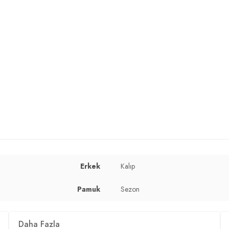
Erkek
Kalıp
Pamuk
Sezon
cm / Basen : 96 cm / Beden : L
Daha Fazla