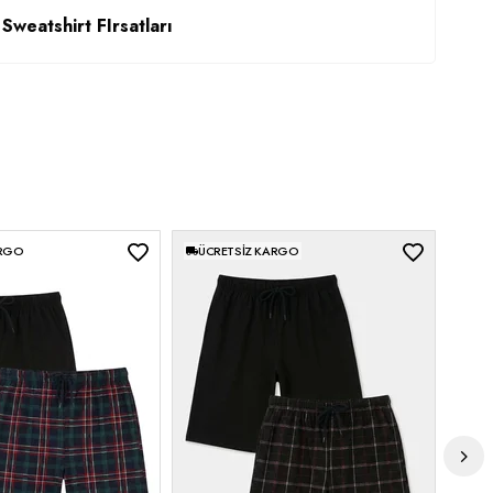
Sweatshirt FIrsatları
ARGO
ÜCRETSIZ KARGO
ÜC