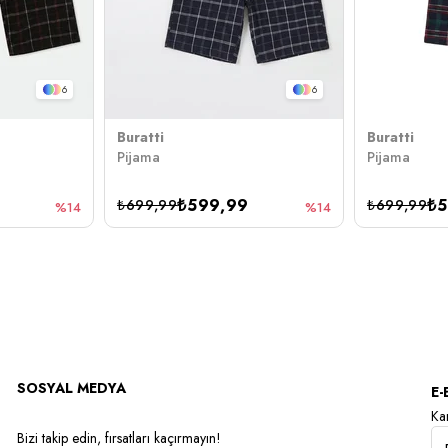
6
6
Buratti
Buratti
Pijama
Pijama
₺599,99
₺5
₺699,99
₺699,99
%14
%14
SOSYAL MEDYA
E-
Kam
Bizi takip edin, fırsatları kaçırmayın!