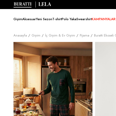
Giyim
Aksesuar
Yeni Sezon
T-shirt
Polo Yaka
Swearshirt
KAMPANYALAR
Anasayfa
Giyim
İç Giyim & Ev Giyim
Pijama
Buratti Ekoseli