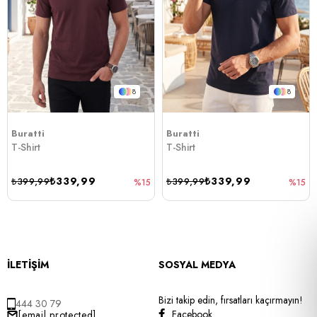
8
8
Buratti
Buratti
T-Shirt
T-Shirt
₺339,99
₺339,99
₺399,99
₺399,99
%15
%15
İLETİŞİM
SOSYAL MEDYA
Bizi takip edin, fırsatları kaçırmayın!
444 30 79
Facebook
[email protected]