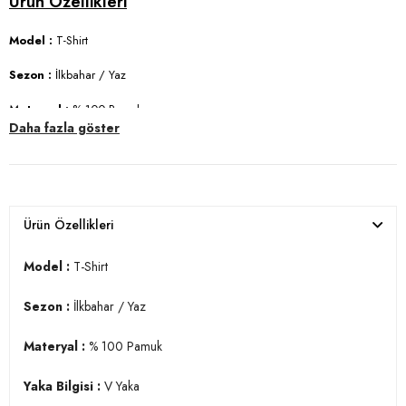
Model :
T-Shirt
Sezon :
İlkbahar / Yaz
Materyal :
% 100 Pamuk
Daha fazla göster
Yaka Bilgisi :
V Yaka
Kol Bilgisi :
Kısa Kol
Kalıp Bilgisi :
Slim Fit
Ürün Özellikleri
Manken Ölçüsü :
Boy 1.85 cm / Göğüs 102 cm / Bel 77 cm / Basen 97
cm / Beden L
Model :
T-Shirt
Üretim Yeri :
Türkiye
Sezon :
İlkbahar / Yaz
3DY15412001.17
Materyal :
% 100 Pamuk
Yaka Bilgisi :
V Yaka