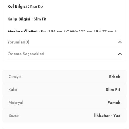
Kol Bilgisi :
Kısa Kol
Kalıp Bilgisi :
Slim Fit
Manken Ölçüsü :
Boy 1.85 cm / Göğüs 102 cm / Bel 77 cm /
Basen 97 cm / Beden L
Yorumlar
(0)
Üretim Yeri :
Türkiye
Ödeme Seçenekleri
3DY15412001.17
Cinsiyet
Erkek
Kalıp
Slim Fit
Materyal
Pamuk
Sezon
İlkbahar - Yaz