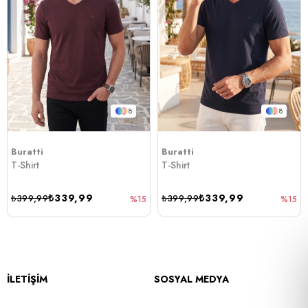
8
8
Buratti
Buratti
T-Shirt
T-Shirt
₺339,99
₺339,99
₺399,99
₺399,99
%15
%15
İLETİŞİM
SOSYAL MEDYA