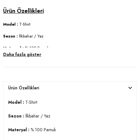
Model :
T-Shirt
Sezon :
İlkbahar / Yaz
Materyal :
% 100 Pamuk
Daha fazla göster
Yaka Bilgisi :
V Yaka
Kol Bilgisi :
Kısa Kol
Kalıp Bilgisi :
Slim Fit
Ürün Özellikleri
Manken Ölçüsü :
Boy 1.85 cm / Göğüs 102 cm / Bel 77 cm / Basen 97
cm / Beden L
Model :
T-Shirt
Üretim Yeri :
Türkiye
Sezon :
İlkbahar / Yaz
3DY15412001.40
Materyal :
% 100 Pamuk