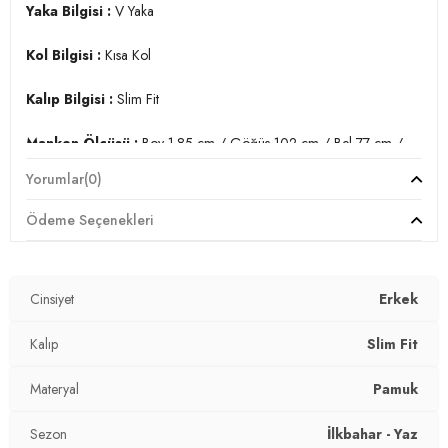
Yaka Bilgisi :
V Yaka
Kol Bilgisi :
Kısa Kol
Kalıp Bilgisi :
Slim Fit
Manken Ölçüsü :
Boy 1.85 cm / Göğüs 102 cm / Bel 77 cm /
Basen 97 cm / Beden L
Yorumlar
(0)
Üretim Yeri :
Türkiye
Ödeme Seçenekleri
3DY15412001.40
Cinsiyet
Erkek
Kalıp
Slim Fit
Materyal
Pamuk
Sezon
İlkbahar - Yaz