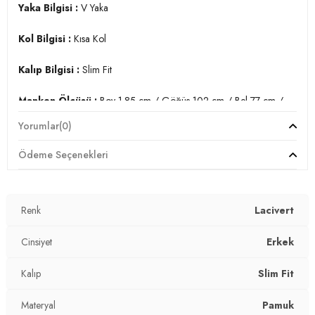
Yaka Bilgisi :
V Yaka
Kol Bilgisi :
Kısa Kol
Kalıp Bilgisi :
Slim Fit
Manken Ölçüsü :
Boy 1.85 cm / Göğüs 102 cm / Bel 77 cm /
Basen 97 cm / Beden L
Yorumlar
(0)
Üretim Yeri :
Türkiye
Ödeme Seçenekleri
3DY15412001.150
Renk
Lacivert
Cinsiyet
Erkek
Kalıp
Slim Fit
Materyal
Pamuk