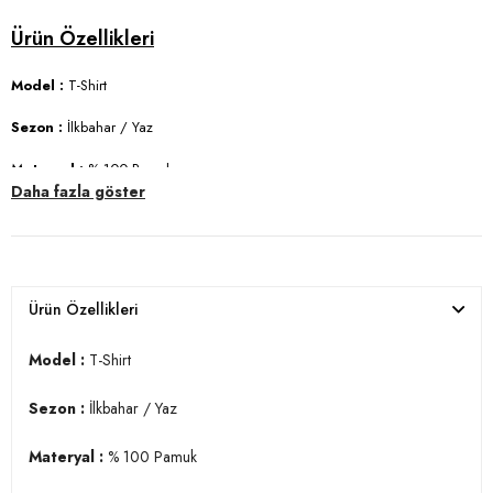
Model :
T-Shirt
Sezon :
İlkbahar / Yaz
Materyal :
% 100 Pamuk
Daha fazla göster
Yaka Bilgisi :
V Yaka
Kol Bilgisi :
Kısa Kol
Kalıp Bilgisi :
Slim Fit
Ürün Özellikleri
Manken Ölçüsü :
Boy 1.85 cm / Göğüs 102 cm / Bel 77 cm / Basen 97
cm / Beden L
Model :
T-Shirt
Üretim Yeri :
Türkiye
Sezon :
İlkbahar / Yaz
3DY15412001.150
Materyal :
% 100 Pamuk